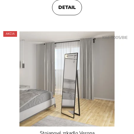
DETAIL
AKCIA
Kód:
5005/BIE
Stojanové zrkadlo Verona