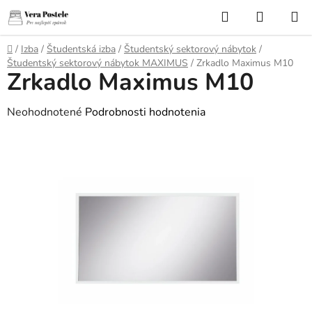
Prejsť
Hľadať
NÁKUP
na
KOŠÍK
obsah
Domov
/
Izba
/
Študentská izba
/
Študentský sektorový nábytok
/
Študentský sektorový nábytok MAXIMUS
/
Zrkadlo Maximus M10
Zrkadlo Maximus M10
Priemerné
Neohodnotené
Podrobnosti hodnotenia
hodnotenie
produktu
je
0,0
z
5
hviezdičiek.