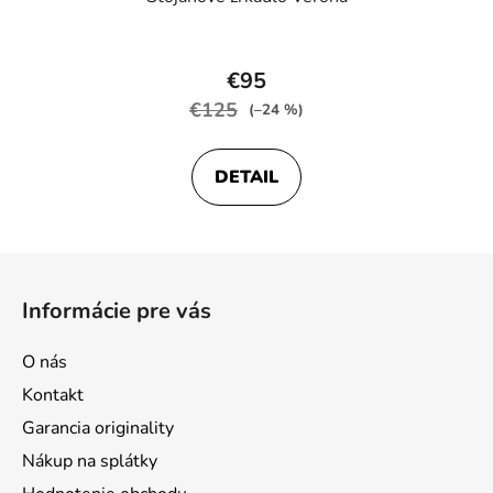
Priemerné
hodnotenie
€95
produktu
€125
(–24 %)
je
4,6
DETAIL
z
5
hviezdičiek.
Z
á
Informácie pre vás
p
ä
O nás
t
Kontakt
i
Garancia originality
e
Nákup na splátky