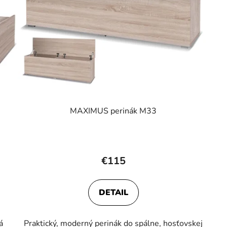
MAXIMUS perinák M33
Priemerné
hodnotenie
€115
produktu
je
DETAIL
3,8
z
á
Praktický, moderný perinák do spálne, hosťovskej
5