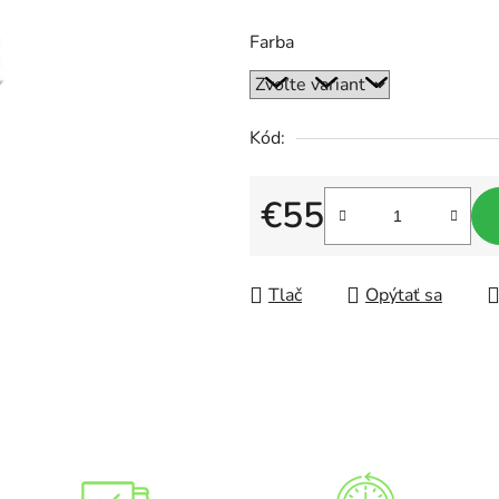
0,0
Farba
z
5
hviezdičiek.
Kód:
€55
Jednotková cena:
Tlač
Opýtať sa