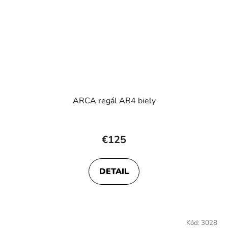
ARCA regál AR4 biely
€125
DETAIL
Kód:
3028