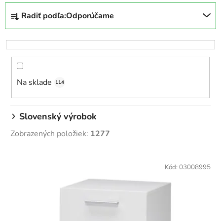
R
Radiť podľa:
Odporúčame
a
d
e
n
i
Na sklade
e
114
p
r
Slovenský výrobok
o
Zobrazených položiek:
1277
d
u
V
k
ý
Kód:
03008995
t
p
o
i
v
s