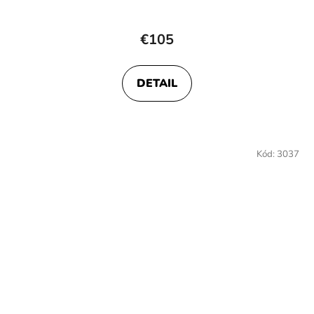
€105
DETAIL
Kód:
3037