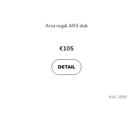
Arca regál AR3 dub
€105
DETAIL
Kód:
2998