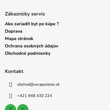
s
u
Zákaznícky servis
Ako zariadiť byt po kúpe ?
Doprava
Mapa stránok
Ochrana osobných údajov
Obchodné podmienky
Kontakt
obchod
@
verapostele.sk
+421 948 430 224