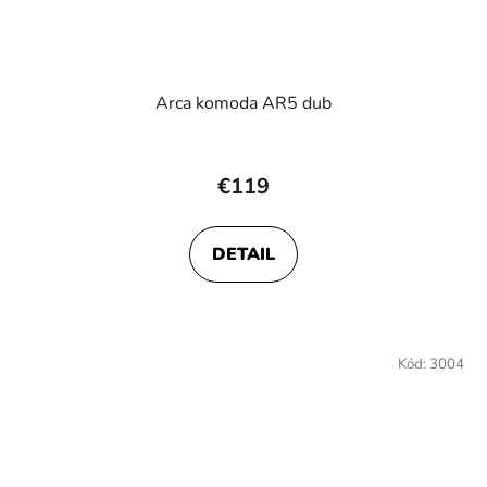
Arca komoda AR5 dub
Priemerné
hodnotenie
€119
produktu
je
DETAIL
4,0
z
5
hviezdičiek.
Kód:
3004