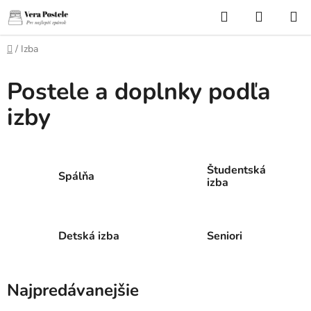
Prejsť
Hľadať
NÁKUP
na
KOŠÍK
obsah
Domov
/
Izba
Postele a doplnky podľa
izby
Študentská
Spálňa
izba
Detská izba
Seniori
Najpredávanejšie