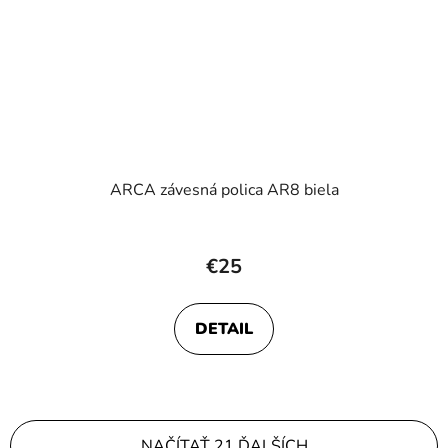
ARCA závesná polica AR8 biela
€25
DETAIL
NAČÍTAŤ 21 ĎALŠÍCH