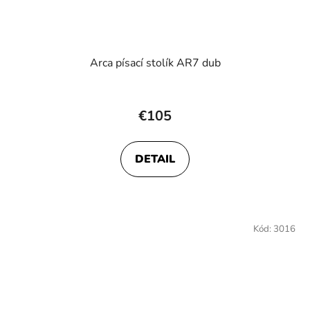
Arca písací stolík AR7 dub
€105
DETAIL
Kód:
3016