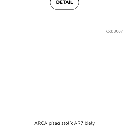
DETAIL
4,0
z
5
hviezdičiek.
Kód:
3007
ARCA písací stolík AR7 biely