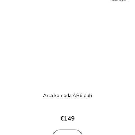
Arca komoda AR6 dub
Priemerné
hodnotenie
€149
produktu
je