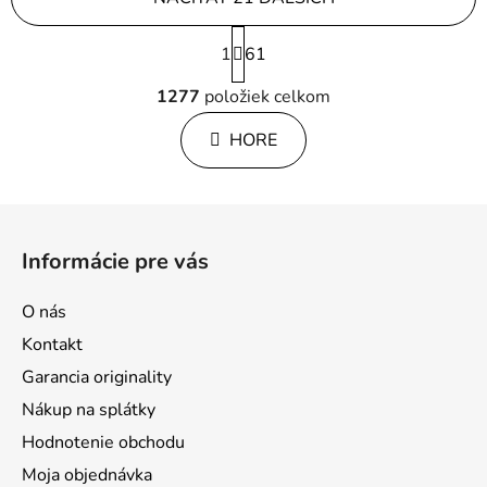
S
1
t
61
r
O
á
1277
položiek celkom
v
n
l
k
HORE
á
o
d
v
a
a
Z
c
n
á
i
i
Informácie pre vás
e
e
p
p
ä
O nás
r
t
v
Kontakt
i
k
Garancia originality
e
y
Nákup na splátky
v
ý
Hodnotenie obchodu
p
Moja objednávka
i