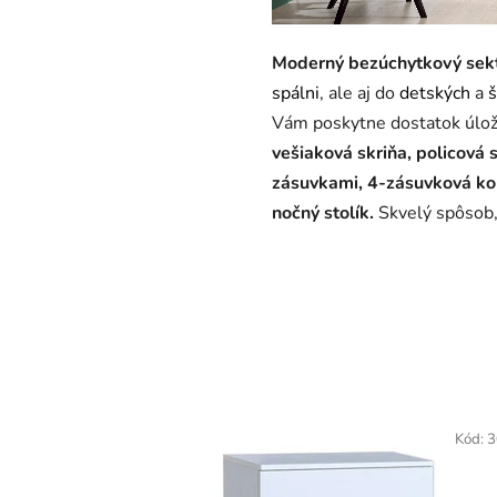
Moderný bezúchytkový sek
spálni
, ale aj do
detských
a
š
Vám poskytne dostatok úlož
vešiaková skriňa, policová s
zásuvkami, 4-zásuvková kom
nočný stolík.
Skvelý spôsob, 
Kód:
3