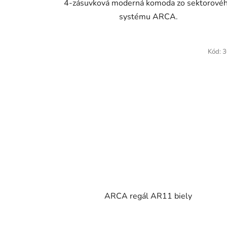
4-zásuvková moderná komoda zo sektorové
5
systému ARCA.
hviezdičiek.
Kód:
3
ARCA regál AR11 biely