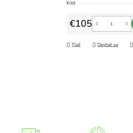
Kód:
0,0
z
€105
5
hviezdičiek.
Jednotková cena:
Tlač
Opýtať sa