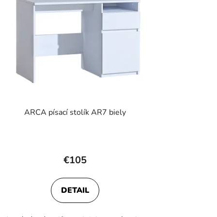
ARCA písací stolík AR7 biely
€105
DETAIL