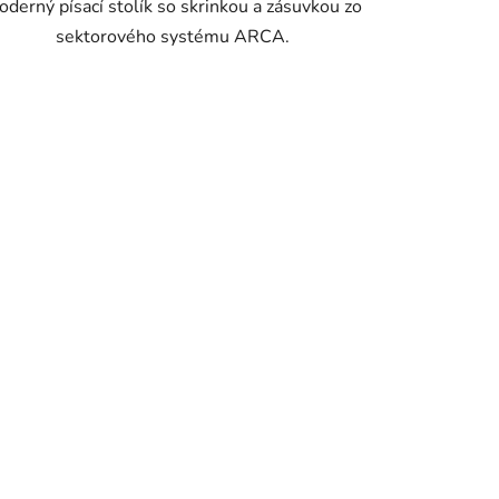
derný písací stolík so skrinkou a zásuvkou zo
sektorového systému ARCA.