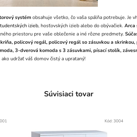
torový systém
obsahuje
všetko, čo vaša spálňa potrebuje.
Je v
tudentských izieb
, hosťovských izieb alebo do obývačiek.
Arca 
ného priestoru pre vaše oblečenie a iné rôzne predmety.
Súčas
kriňa, policový regál, policový regál so zásuvkou a skrinkou, 
oda, 3-dverová komoda s 3 zásuvkami, písací stolík, závesné
ako udržať váš domov čistý a uprataný!
Súvisiaci tovar
001
Kód:
3004