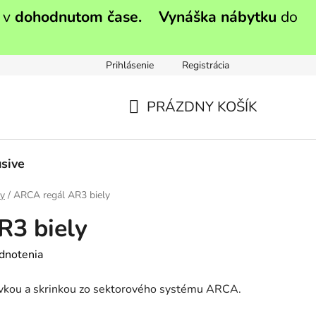
 v
dohodnutom čase.
Vynáška nábytku
do
Prihlásenie
Registrácia
PRÁZDNY KOŠÍK
NÁKUPNÝ
KOŠÍK
sive
y
/
ARCA regál AR3 biely
R3 biely
dnotenia
uvkou a skrinkou zo sektorového systému ARCA.