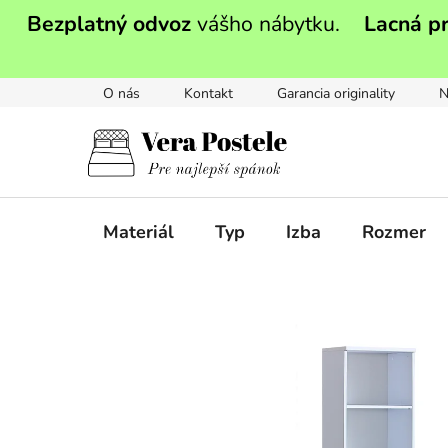
Prejsť
Bezplatný odvoz
vášho nábytku.
Lacná p
na
obsah
O nás
Kontakt
Garancia originality
N
Materiál
Typ
Izba
Rozmer