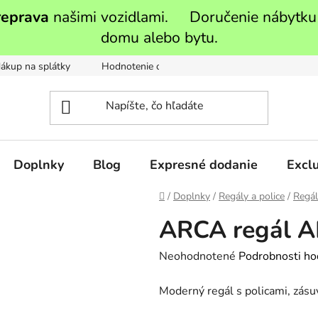
reprava
našimi vozidlami. Doručenie nábytku
domu alebo bytu.
ákup na splátky
Hodnotenie obchodu
Moja objednávka
Doplnky
Blog
Expresné dodanie
Exclu
Domov
/
Doplnky
/
Regály a police
/
Regál
ARCA regál A
Priemerné
Neohodnotené
Podrobnosti ho
hodnotenie
Moderný regál s policami, zás
produktu
je