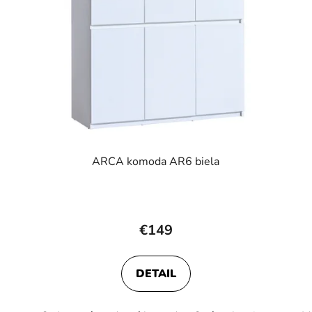
ARCA komoda AR6 biela
Priemerné
hodnotenie
€149
produktu
je
DETAIL
4,0
z