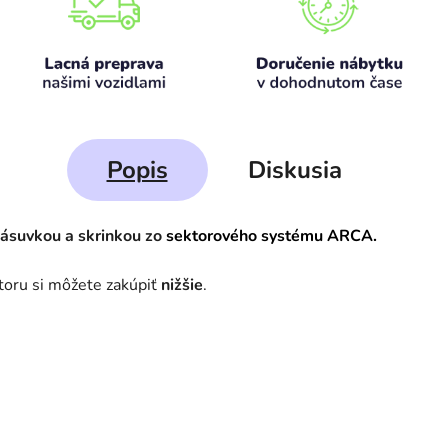
Popis
Diskusia
zásuvkou a skrinkou zo
sektorového systému ARCA.
oru si môžete zakúpiť
nižšie
.