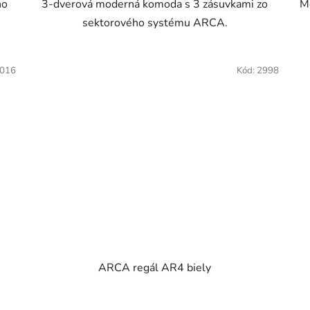
ho
3-dverová moderná komoda s 3 zásuvkami zo
Mo
5
sektorového systému ARCA.
hviezdičiek.
016
Kód:
2998
ARCA regál AR4 biely