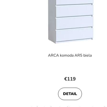
ARCA komoda AR5 biela
Priemerné
hodnotenie
€119
produktu
je
DETAIL
5,0
z