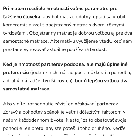
Pri malom rozdiele hmotnosti voľme parametre pre
ťažšieho človeka
, aby bol matrac odolný, oplatí sa urobiť
kompromis a zvoliť obojstranný matrac s dvomi rôznymi
tvrdosťami. Obojstranný matrac je dobrou voľbou aj pre dva
samostatné matrace. Alternatívu využijeme vtedy, keď nám
prestane vyhovovať aktuálne používaná tvrdosť.
Keď je hmotnosť partnerov podobná, ale majú úplne iné
preferencie
(jeden z nich má rád pocit mäkkosti a pohodlia,
a druhý má radšej tvrdší povrch),
budú lepšou voľbou dva
samostatné matrace.
Ako vidíte, rozhodnutie závisí od očakávaní partnerov.
Zdravý a pohodlný spánok je veľmi dôležitým faktorom v
našom každodennom živote. Nestojí za to obetovať svoje
pohodlie len preto, aby ste potešili toho druhého. Keďže