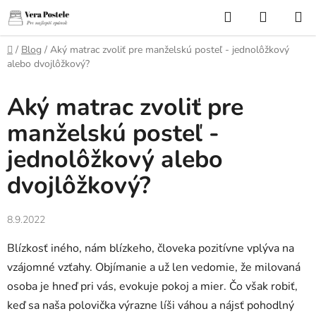
Prejsť
Hľadať
NÁKUP
na
KOŠÍK
obsah
Domov
/
Blog
/
Aký matrac zvoliť pre manželskú posteľ - jednolôžkový
alebo dvojlôžkový?
Aký matrac zvoliť pre
manželskú posteľ -
jednolôžkový alebo
dvojlôžkový?
8.9.2022
Blízkosť iného, ​​nám blízkeho, človeka pozitívne vplýva na
vzájomné vzťahy. Objímanie a už len vedomie, že milovaná
osoba je hneď pri vás, evokuje pokoj a mier. Čo však robiť,
keď sa naša polovička výrazne líši váhou a nájsť pohodlný