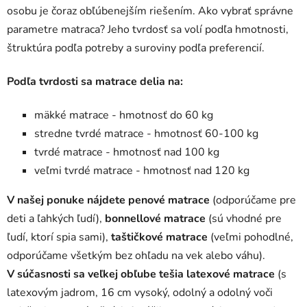
osobu je čoraz obľúbenejším riešením. Ako vybrať správne
parametre matraca? Jeho tvrdosť sa volí podľa hmotnosti,
štruktúra podľa potreby a suroviny podľa preferencií.
Podľa tvrdosti sa matrace delia na:
mäkké matrace - hmotnosť do 60 kg
stredne tvrdé matrace - hmotnosť 60-100 kg
tvrdé matrace - hmotnosť nad 100 kg
veľmi tvrdé matrace - hmotnosť nad 120 kg
V našej ponuke nájdete penové matrace
(odporúčame pre
deti a ľahkých ľudí),
bonnellové matrace
(sú vhodné pre
ľudí, ktorí spia sami),
taštičkové matrace
(veľmi pohodlné,
odporúčame všetkým bez ohľadu na vek alebo váhu).
V súčasnosti sa veľkej obľube tešia latexové matrace
(s
latexovým jadrom, 16 cm vysoký, odolný a odolný voči