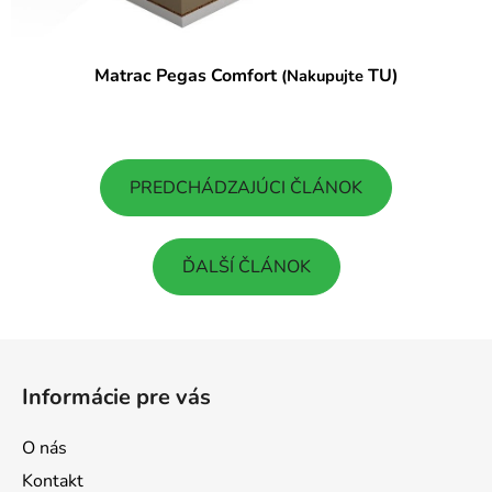
Matrac Pegas Comfort
TU)
(Nakupujte
PREDCHÁDZAJÚCI ČLÁNOK
ĎALŠÍ ČLÁNOK
Z
á
Informácie pre vás
p
ä
O nás
t
Kontakt