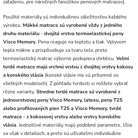
zaťaženiu, pre náročných fanúšikov penových matracov).
Použité materiály sú individuálnou záležitosťou každého
výrobcu.
Mäkké matrace sú vyrobené vždy z jedného
druhu materiálu
-
dvojitá vrstva termoelastickej peny
Visco Memory
. Pena reaguje na teplotu a tlak. Vplyvom
tepla mäkne a prispôsobuje sa tvaru tela, preto
termoelastický matrac výborne podopiera chrbticu.
Veľmi
tvrdé matrace majú vrchnú vrstvu z dvojitej vrstvy kokosu
a konského vlásia
(konské vlásie nie sú prítomné vo
všetkých modeloch). Z pohľadu tvrdosti si môžete vybrať
rôzne varianty.
Stredne tvrdé matrace sú vyrobené z
jednovrstvovej peny Visco Memory, latexu, peny T25
alebo profilovaných pien T25 a Visco Memory, tvrdé
matrace - z kokosovej vrstvy alebo vrstvy konského
vlásia
. Jednotlivé materiály majú podobné parametre, líšia
sa však v detailoch, a preto sú užívateľmi individuálne