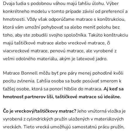
Dvaja ľudia s podobnou váhou majú ľahšiu úlohu. Výber
konkrétneho modelu v tomto prípade závisí od preferencií a
hmotnosti. Vždy však odporúčame matrace s konštrukciou,
ktorá vám umožní pohybovať sa alebo meniť polohu bez
toho, aby ste zobudili svojho spoločníka. Takúto konštrukciu
majú taštičkové matrace alebo vreckové matrace, či
viacvreckové matrace, penovú matrace, ale vyrobené z
veľmi odolného materiálu, akým je latexové jadro.
Matrace Bonnell môžu byť pre páry menej pohodlné kvôli
pocitu zvlnenia. Ľahšia osoba sa bude posúvať smerom k
ťažšej osobe, ktorá sa ponorí hlbšie do matraca.
Aj keď sa
hmotnosť partnerov líši, taštičkové matrace sú ideálne.
Čo je vreckový/taštičkovy matrac?
Jeho vnútorná vložka je
vyrobená z cylindrických pružín uložených v materiálových
vreckách. Tieto vrecká umožňujú samostatnú prácu pružín,