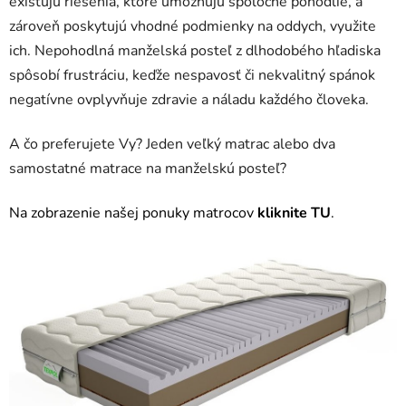
existujú riešenia, ktoré umožňujú spoločné pohodlie, a
zároveň poskytujú vhodné podmienky na oddych, využite
ich. Nepohodlná manželská posteľ z dlhodobého hľadiska
spôsobí frustráciu, keďže nespavosť či nekvalitný spánok
negatívne ovplyvňuje zdravie a náladu každého človeka.
A čo preferujete Vy? Jeden veľký matrac alebo dva
samostatné matrace na manželskú posteľ?
Na zobrazenie našej ponuky matrocov
kliknite TU
.