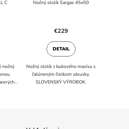
AL C
Nočný stolík Sargas 45x50
€229
DETAIL
ý nočný
Nočný stolík z bukového masívu s
nenou
čalúneným čielkom zásuvky.
cerých...
SLOVENSKÝ VÝROBOK.