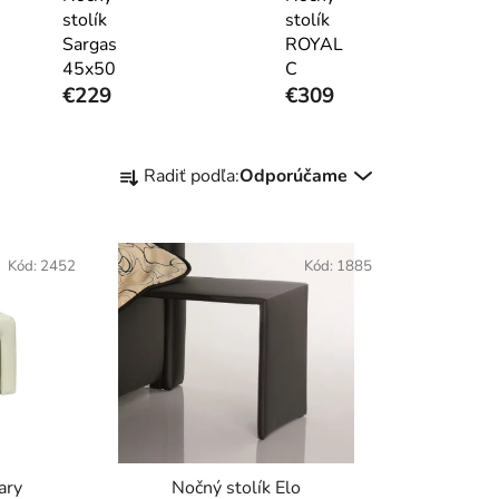
stolík
stolík
Sargas
ROYAL
45x50
C
€229
€309
R
Radiť podľa:
Odporúčame
a
d
e
Kód:
2452
Kód:
1885
n
i
e
p
r
o
d
u
ary
Nočný stolík Elo