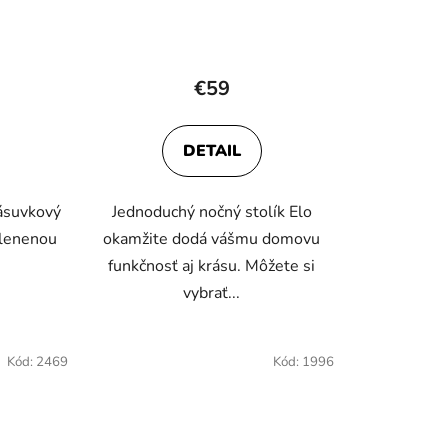
k
t
o
v
€59
DETAIL
ásuvkový
Jednoduchý nočný stolík Elo
klenenou
okamžite dodá vášmu domovu
funkčnosť aj krásu. Môžete si
vybrať...
Kód:
2469
Kód:
1996