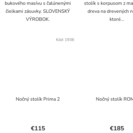
bukového masívu s čalúnenými
stolík s korpusom z m
hviezdič
čielkami zásuvky. SLOVENSKÝ
dreva na drevených n
VÝROBOK.
ktoré...
Kód:
1936
Nočný stolík Prima 2
Nočný stolík R
€115
€185