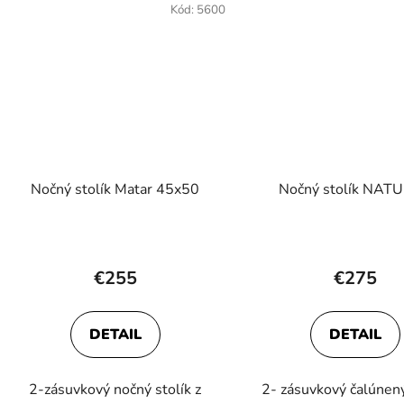
Kód:
5600
Nočný stolík Matar 45x50
Nočný stolík NAT
Prieme
hodnot
€255
€275
produk
je
DETAIL
DETAIL
5,0
z
2-zásuvkový nočný stolík z
2- zásuvkový čalúnen
5