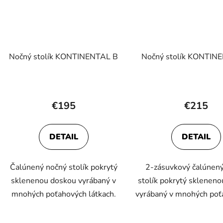
Nočný stolík KONTINENTAL B
Nočný stolík KONTIN
€195
€215
DETAIL
DETAIL
Čalúnený nočný stolík pokrytý
2-zásuvkový čalúnen
sklenenou doskou vyrábaný v
stolík pokrytý sklenen
mnohých poťahových látkach.
vyrábaný v mnohých poťa