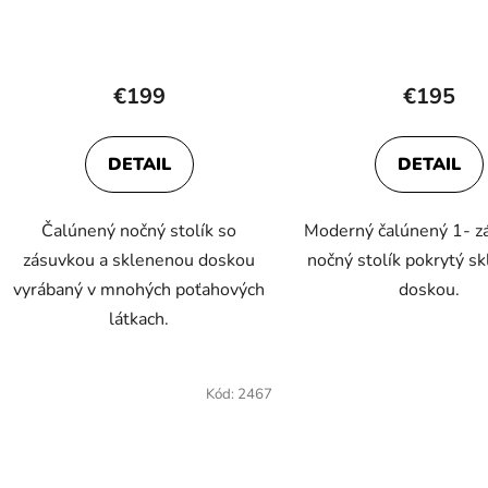
u
k
Priemerné
t
o
hodnotenie
€199
€195
v
produktu
je
DETAIL
DETAIL
5,0
z
Čalúnený nočný stolík so
Moderný čalúnený 1- z
5
zásuvkou a sklenenou doskou
nočný stolík pokrytý s
hviezdičiek.
vyrábaný v mnohých poťahových
doskou.
látkach.
Kód:
2467