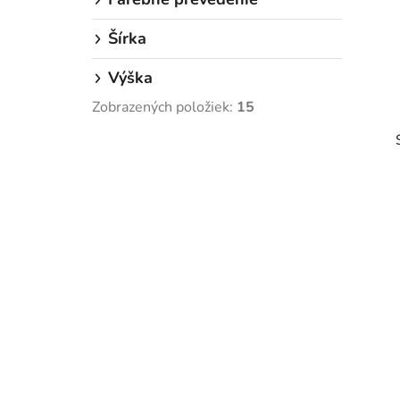
a
n
Šírka
e
Výška
l
Zobrazených položiek:
15
i