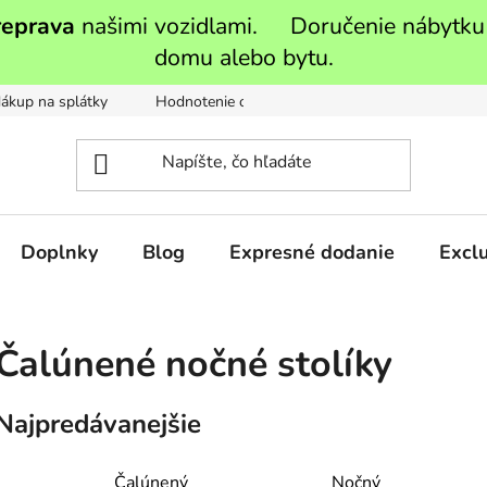
reprava
našimi vozidlami. Doručenie nábytku
domu alebo bytu.
ákup na splátky
Hodnotenie obchodu
Moja objednávka
Doplnky
Blog
Expresné dodanie
Exclu
Čalúnené nočné stolíky
Najpredávanejšie
Čalúnený
Nočný