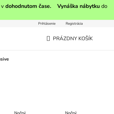
 v
dohodnutom čase.
Vynáška nábytku
do
Prihlásenie
Registrácia
PRÁZDNY KOŠÍK
NÁKUPNÝ
KOŠÍK
sive
Nočný
Nočný