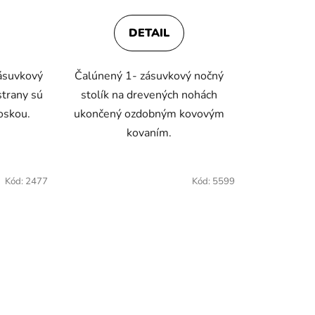
DETAIL
ásuvkový
Čalúnený 1- zásuvkový nočný
strany sú
stolík na drevených nohách
oskou.
ukončený ozdobným kovovým
kovaním.
Kód:
2477
Kód:
5599