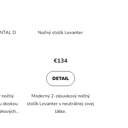
ENTAL D
Nočný stolík Levanter
€134
DETAIL
ý nočný
Moderný 2-zásuvkový nočný
ou doskou
stolík Levanter v neutrálnej sivej
hových...
látke.