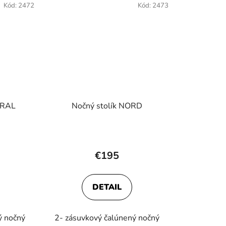
Kód:
2472
Kód:
2473
URAL
Nočný stolík NORD
rné
Priemerné
enie
hodnotenie
€195
tu
produktu
je
DETAIL
5,0
z
ý nočný
2- zásuvkový čalúnený nočný
5