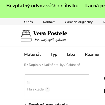
Prejsť
Bezplatný odvoz
vášho nábytku.
Lacná p
na
obsah
O nás
Kontakt
Garancia originality
N
Materiál
Typ
Izba
Rozmer
Domov
/
Doplnky
/
Nočné stolíky
/
Čalúnené
B
o
č
Na sklade
n
0
ý
p
Farebné prevedenie