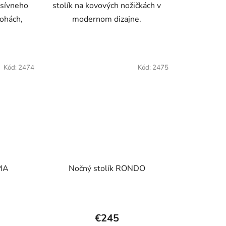
asívneho
stolík na kovových nožičkách v
iek.
hviezdičiek.
ohách,
modernom dizajne.
Kód:
2474
Kód:
2475
OMA
Nočný stolík RONDO
€245