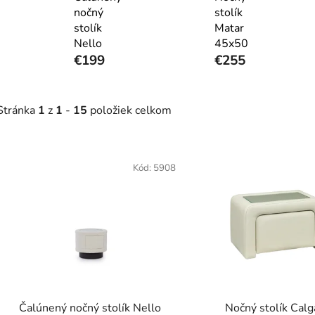
nočný
stolík
stolík
Matar
Nello
45x50
€199
€255
Stránka
1
z
1
-
15
položiek celkom
V
ý
Kód:
5908
p
s
p
r
o
d
Čalúnený nočný stolík Nello
Nočný stolík Calg