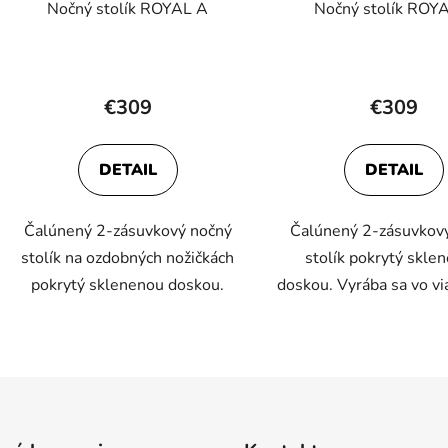
Nočný stolík ROYAL A
Nočný stolík ROY
€309
€309
DETAIL
DETAIL
Čalúnený 2-zásuvkový nočný
Čalúnený 2-zásuvkov
stolík na ozdobných nožičkách
stolík pokrytý skle
pokrytý sklenenou doskou.
doskou. Vyrába sa vo via
O
v
l
á
d