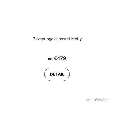
Boxspringová posteľ Molly
Priemerné
hodnotenie
€479
od
produktu
je
DETAIL
4,6
z
5
hviezdičiek.
Kód:
1858/80X