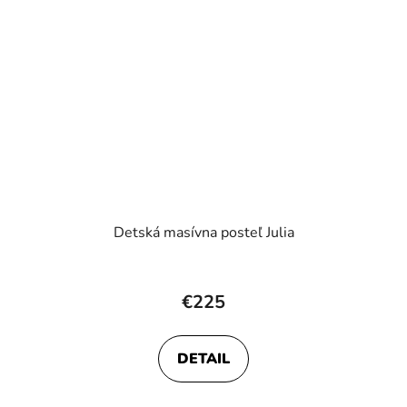
Detská masívna posteľ Julia
Priemerné
hodnotenie
€225
produktu
je
DETAIL
4,0
z