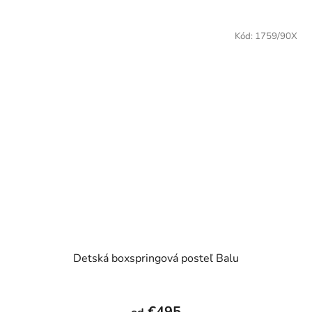
5
hviezdičiek.
Kód:
1759/90X
Detská boxspringová posteľ Balu
Priemerné
hodnotenie
€495