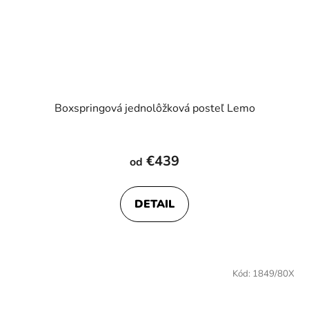
Boxspringová jednolôžková posteľ Lemo
Priemerné
hodnotenie
€439
od
produktu
je
DETAIL
4,0
z
5
hviezdičiek.
Kód:
1849/80X