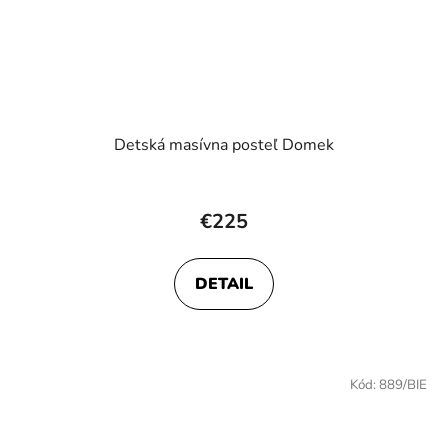
Detská masívna posteľ Domek
Priemerné
hodnotenie
€225
produktu
je
DETAIL
4,2
z
5
hviezdičiek.
Kód:
889/BIE