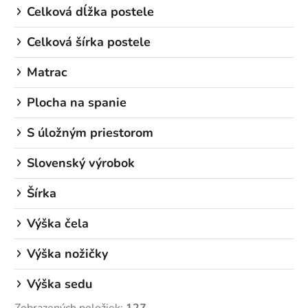
r
Celková dĺžka postele
o
d
Celková šírka postele
u
Matrac
k
t
Plocha na spanie
o
v
S úložným priestorom
Slovenský výrobok
Šírka
Výška čela
Výška nožičky
Výška sedu
Zobrazených položiek:
127