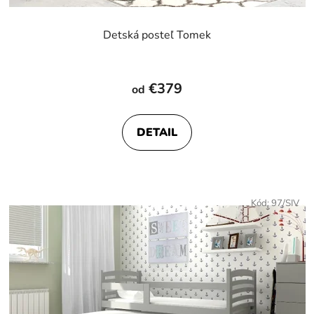
Detská posteľ Tomek
Priemerné
hodnotenie
€379
od
produktu
je
DETAIL
4,8
z
5
hviezdičiek.
Kód:
97/SIV