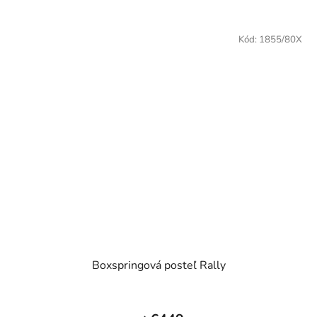
5
hviezdičiek.
Kód:
1855/80X
Boxspringová posteľ Rally
Priemerné
hodnotenie