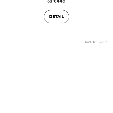
€449
od
produktu
je
DETAIL
5,0
z
5
hviezdičiek.
Kód:
1852/80X