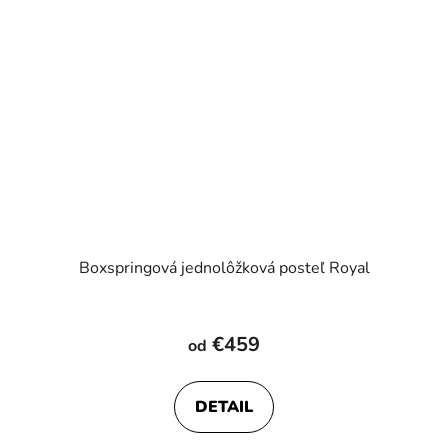
Boxspringová jednolôžková posteľ Royal
Priemerné
hodnotenie
€459
od
produktu
je
DETAIL
5,0
z