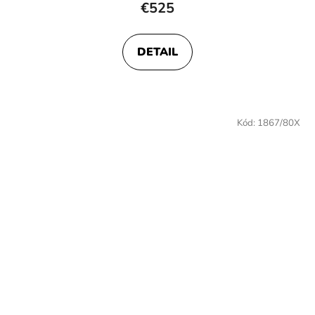
hodnotenie
€525
produktu
je
DETAIL
4,3
z
5
hviezdičiek.
Kód:
1867/80X