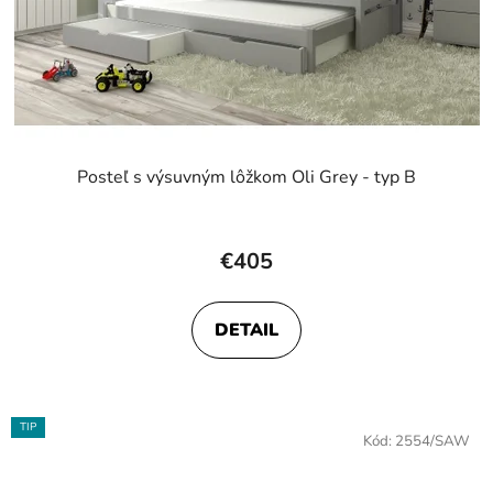
Posteľ s výsuvným lôžkom Oli Grey - typ B
Priemerné
hodnotenie
€405
produktu
je
DETAIL
4,0
z
5
hviezdičiek.
TIP
Kód:
2554/SAW