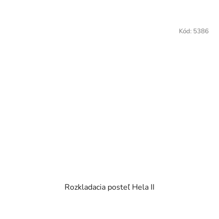
5
hviezdičiek.
Kód:
5386
Rozkladacia posteľ Hela II
Priemerné