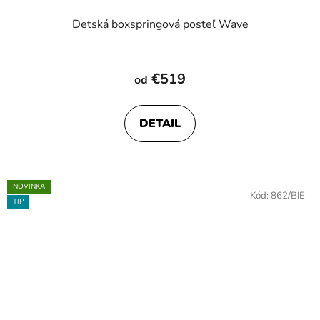
Detská boxspringová posteľ Wave
Priemerné
hodnotenie
€519
od
produktu
je
DETAIL
4,8
z
5
hviezdičiek.
NOVINKA
Kód:
862/BIE
TIP