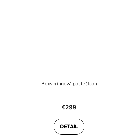
Boxspringová posteľ Icon
Priemerné
hodnotenie
€299
produktu
je
DETAIL
3,8
z