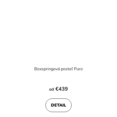
Boxspringová posteľ Puro
Priemerné
hodnotenie
€439
od
produktu
je
DETAIL
4,0
z