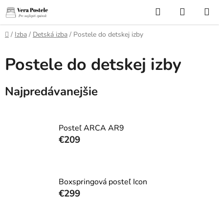
Prejsť
Hľadať
NÁKUP
na
KOŠÍK
obsah
Domov
/
Izba
/
Detská izba
/
Postele do detskej izby
Postele do detskej izby
Najpredávanejšie
Posteľ ARCA AR9
€209
Boxspringová posteľ Icon
€299