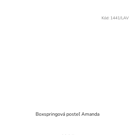
5
hviezdičiek.
Kód:
1441/LAV
Boxspringová posteľ Amanda
Priemerné
hodnotenie