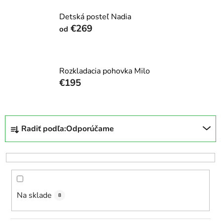
Detská posteľ Nadia
€269
od
Rozkladacia pohovka Milo
€195
R
Radiť podľa:
Odporúčame
a
d
e
n
i
Na sklade
e
8
p