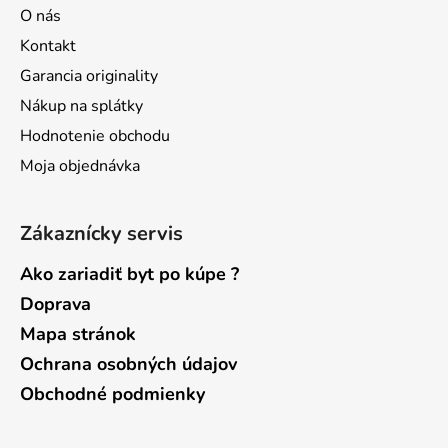
ä
O nás
r
t
v
Kontakt
i
k
Garancia originality
e
y
Nákup na splátky
v
ý
Hodnotenie obchodu
p
Moja objednávka
i
s
u
Zákaznícky servis
Ako zariadiť byt po kúpe ?
Doprava
Mapa stránok
Ochrana osobných údajov
Obchodné podmienky