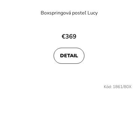
Boxspringová posteľ Lucy
Priemerné
hodnotenie
€369
produktu
je
DETAIL
4,8
z
5
hviezdičiek.
Kód:
1861/80X