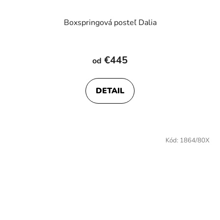
Boxspringová posteľ Dalia
Priemerné
hodnotenie
€445
od
produktu
je
DETAIL
4,8
z
5
hviezdičiek.
Kód:
1864/80X