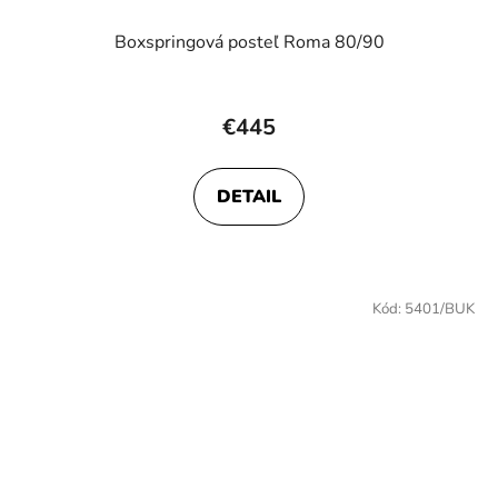
Boxspringová posteľ Roma 80/90
Priemerné
hodnotenie
€445
produktu
je
DETAIL
5,0
z
5
hviezdičiek.
Kód:
5401/BUK