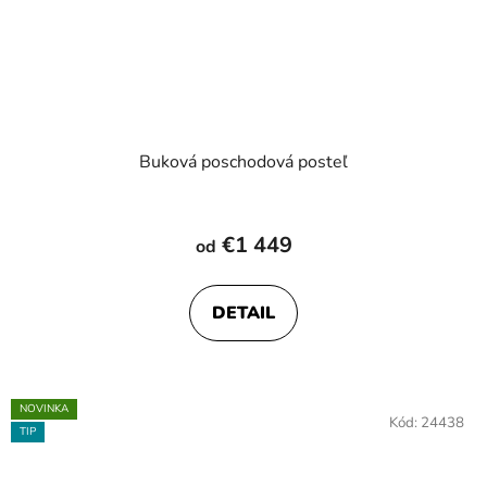
Buková poschodová posteľ
Priemerné
hodnotenie
€1 449
od
produktu
je
DETAIL
5,0
z
5
hviezdičiek.
NOVINKA
Kód:
24438
TIP