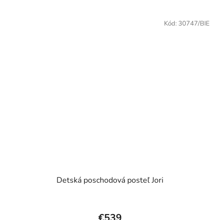
5
hviezdičiek.
Kód:
30747/BIE
Detská poschodová posteľ Jori
€539