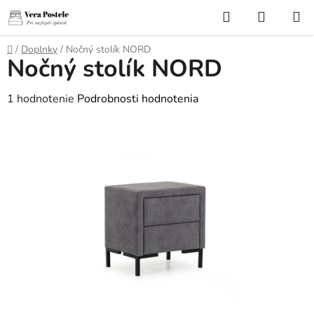
Prejsť
Hľadať
NÁKUP
na
KOŠÍK
obsah
Domov
/
Doplnky
/
Nočný stolík NORD
Nočný stolík NORD
Priemerné
1 hodnotenie
Podrobnosti hodnotenia
hodnotenie
produktu
je
5,0
z
5
hviezdičiek.