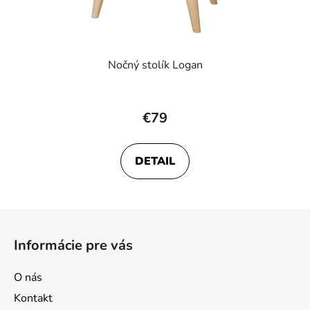
Nočný stolík Logan
€79
DETAIL
Z
á
Informácie pre vás
p
ä
O nás
t
Kontakt
i