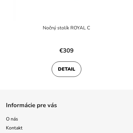
Nočný stolík ROYAL C
€309
DETAIL
Z
á
Informácie pre vás
p
ä
O nás
t
Kontakt
i