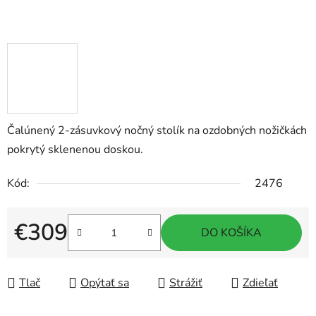
Čalúnený 2-zásuvkový nočný stolík na ozdobných nožičkách
pokrytý sklenenou doskou.
Kód:
2476
€309
DO KOŠÍKA
Jednotková cena:
Tlač
Opýtať sa
Strážiť
Zdieľať