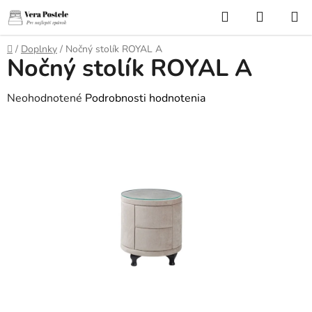
Prejsť
Hľadať
NÁKUP
na
KOŠÍK
obsah
Domov
/
Doplnky
/
Nočný stolík ROYAL A
Nočný stolík ROYAL A
Priemerné
Neohodnotené
Podrobnosti hodnotenia
hodnotenie
produktu
je
0,0
z
5
hviezdičiek.