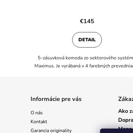
€145
DETAIL
5-zásuvková komoda zo sektorového systé
Maximus. Je vyrábaná v 4 farebných prevednia
Z
á
Informácie pre vás
Zákaz
p
ä
Ako z
O nás
t
Dopr
Kontakt
i
Mapa 
Garancia originality