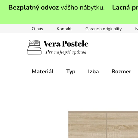
Prejsť
Bezplatný odvoz
vášho nábytku.
Lacná p
na
obsah
O nás
Kontakt
Garancia originality
N
Materiál
Typ
Izba
Rozmer