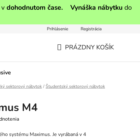
 v
dohodnutom čase.
Vynáška nábytku
do
Prihlásenie
Registrácia
PRÁZDNY KOŠÍK
NÁKUPNÝ
KOŠÍK
sive
ký sektorový nábytok
/
Študentský sektorový nábytok
mus M4
dnotenia
ého systému Maximus. Je vyrábaná v 4