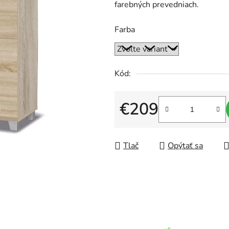
farebných prevedniach.
je
0,0
Farba
z
5
hviezdičiek.
Kód:
€209
Jednotková cena:
Tlač
Opýtať sa