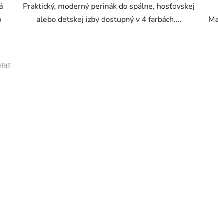
á
Praktický, moderný perinák do spálne, hosťovskej
5
o
alebo detskej izby dostupný v 4 farbách....
Ma
hviezdičiek.
/BIE