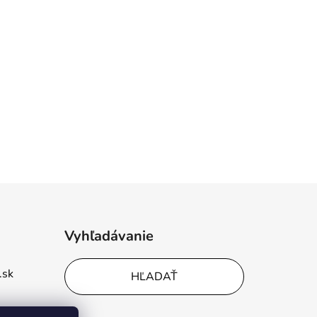
Vyhľadávanie
.sk
HĽADAŤ