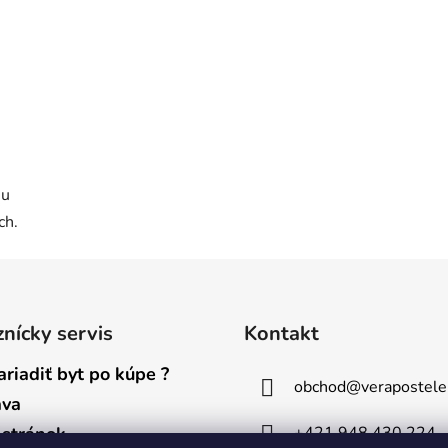
mu
ch.
nícky servis
Kontakt
ariadiť byt po kúpe ?
obchod
@
verapostele
ava
+421 948 430 224
stránok