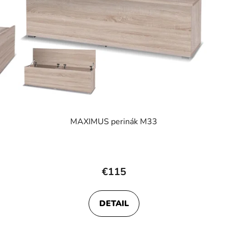
MAXIMUS perinák M33
Priemerné
hodnotenie
€115
produktu
je
DETAIL
3,8
z