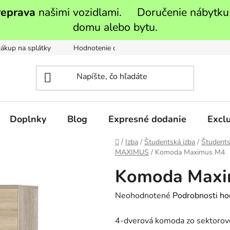
reprava
našimi vozidlami. Doručenie nábytku
domu alebo bytu.
ákup na splátky
Hodnotenie obchodu
Moja objednávka
Doplnky
Blog
Expresné dodanie
Exclu
Domov
/
Izba
/
Študentská izba
/
Študents
MAXIMUS
/
Komoda Maximus M4
Komoda Maxi
Priemerné
Neohodnotené
Podrobnosti ho
hodnotenie
4-dverová komoda zo sektorov
produktu