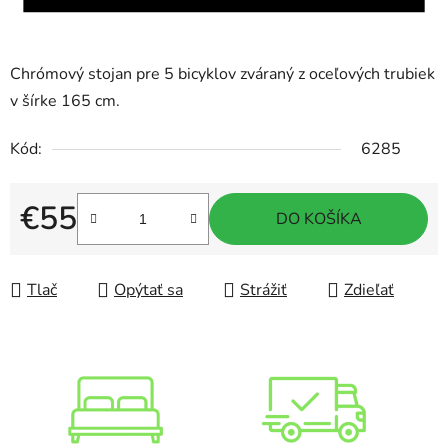
Chrómový stojan pre 5 bicyklov zváraný z oceľových trubiek
v šírke 165 cm.
Kód:
6285
€55
DO KOŠÍKA
Jednotková cena:
Tlač
Opýtať sa
Strážiť
Zdieľať