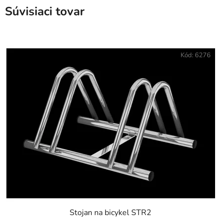
Súvisiaci tovar
Kód:
6276
Stojan na bicykel STR2