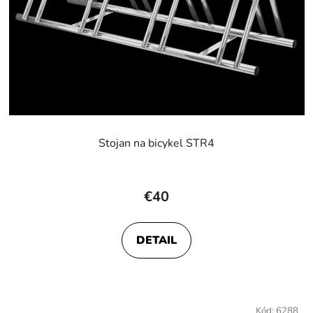
Stojan na bicykel STR4
€40
DETAIL
Kód:
6288