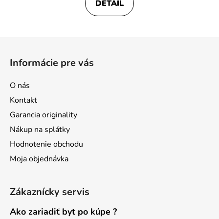
DETAIL
Z
á
Informácie pre vás
p
ä
O nás
t
Kontakt
i
Garancia originality
e
Nákup na splátky
Hodnotenie obchodu
Moja objednávka
Zákaznícky servis
Ako zariadiť byt po kúpe ?