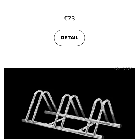
€23
DETAIL
Kód:
6279