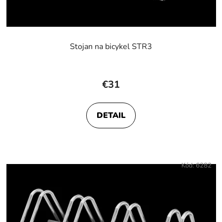
Stojan na bicykel STR3
€31
DETAIL
Kód:
6282