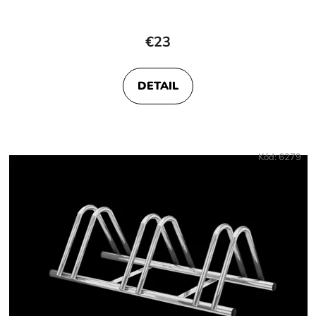
€23
DETAIL
Kód:
6279