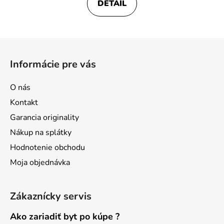
DETAIL
Z
á
Informácie pre vás
p
ä
O nás
t
Kontakt
i
Garancia originality
e
Nákup na splátky
Hodnotenie obchodu
Moja objednávka
Zákaznícky servis
Ako zariadiť byt po kúpe ?