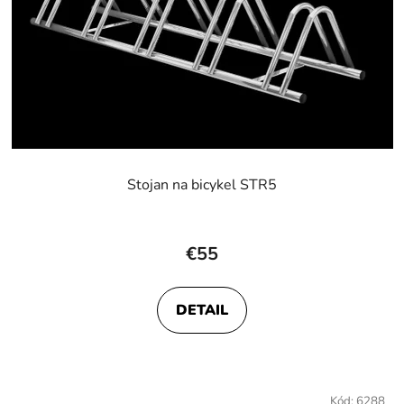
Stojan na bicykel STR5
€55
DETAIL
Kód:
6288