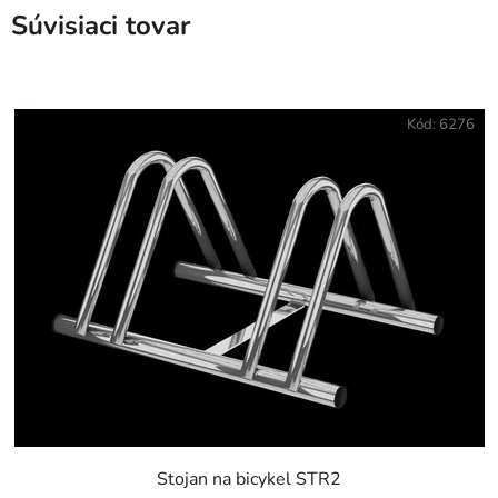
Súvisiaci tovar
Kód:
6276
Stojan na bicykel STR2