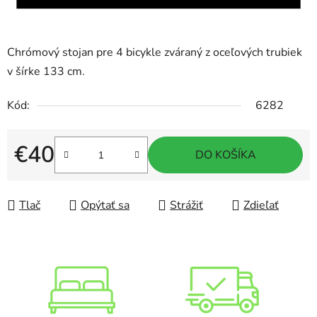
Chrómový stojan pre 4 bicykle zváraný z oceľových trubiek
v šírke 133 cm.
Kód:
6282
€40
DO KOŠÍKA
Jednotková cena:
Tlač
Opýtať sa
Strážiť
Zdieľať