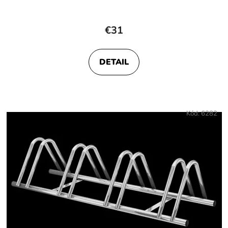
€31
DETAIL
Kód:
6282