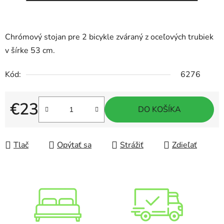
Chrómový stojan pre 2 bicykle zváraný z oceľových trubiek
v šírke 53 cm.
Kód:
6276
€23
DO KOŠÍKA
Jednotková cena:
Tlač
Opýtať sa
Strážiť
Zdieľať