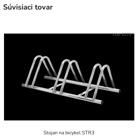
Súvisiaci tovar
Kód:
6279
Stojan na bicykel STR3