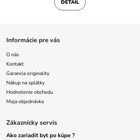
DETAIL
Z
á
Informácie pre vás
p
ä
O nás
t
Kontakt
i
Garancia originality
e
Nákup na splátky
Hodnotenie obchodu
Moja objednávka
Zákaznícky servis
Ako zariadiť byt po kúpe ?