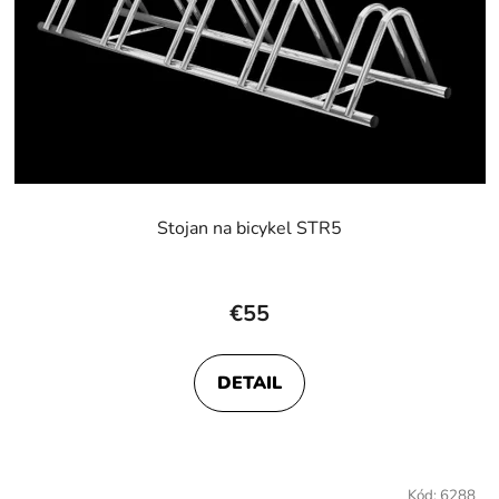
Stojan na bicykel STR5
€55
DETAIL
Kód:
6288