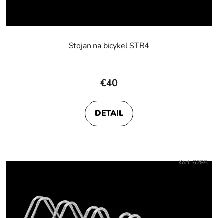
Stojan na bicykel STR4
€40
DETAIL
Kód:
6285