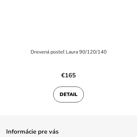
Drevená posteľ Laura 90/120/140
€165
DETAIL
Z
á
Informácie pre vás
p