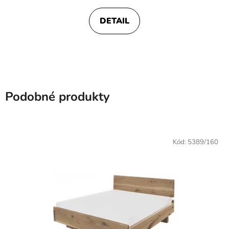
4,6
DETAIL
z
5
hviezdičiek.
Podobné produkty
Kód:
5389/160