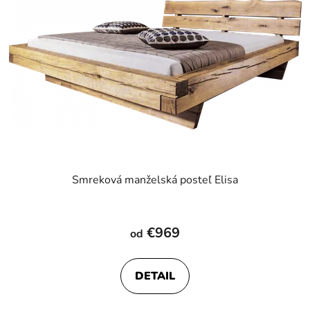
Smreková manželská posteľ Elisa
Priemerné
hodnotenie
€969
od
produktu
je
DETAIL
4,4
z