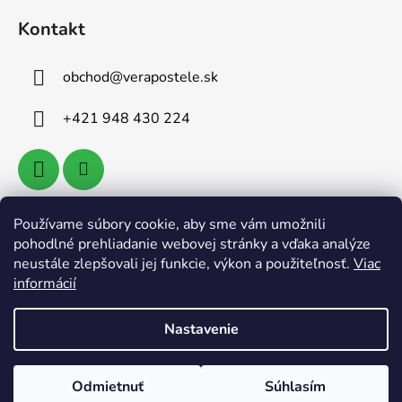
Kontakt
obchod
@
verapostele.sk
+421 948 430 224
Používame súbory cookie, aby sme vám umožnili
Vyhľadávanie
pohodlné prehliadanie webovej stránky a vďaka analýze
neustále zlepšovali jej funkcie, výkon a použiteľnosť.
Viac
informácií
HĽADAŤ
Nastavenie
Vytvoril Shoptet
Odmietnuť
Súhlasím
Copyright 2026
Verapostele.sk
. Všetky práva