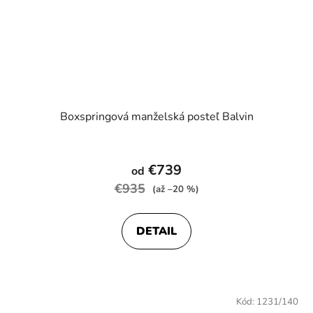
Boxspringová manželská posteľ Balvin
Priemerné
hodnotenie
€739
od
produktu
€935
(až –20 %)
je
4,6
DETAIL
z
5
hviezdičiek.
Kód:
1231/140