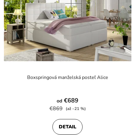
Boxspringová manželská posteľ Alice
Priemerné
hodnotenie
€689
od
produktu
€869
(až –21 %)
je
5,0
DETAIL
z