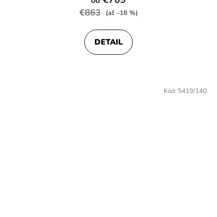
od
produktu
€863
(až –18 %)
je
4,8
DETAIL
z
5
hviezdičiek.
Kód:
5419/140