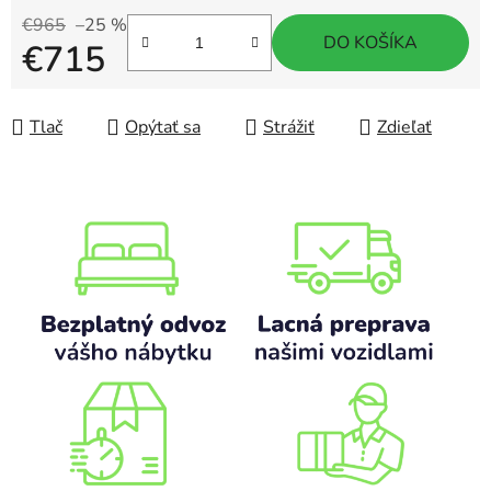
€965
–25 %
DO KOŠÍKA
€715
Jednotková cena:
Tlač
Opýtať sa
Strážiť
Zdieľať