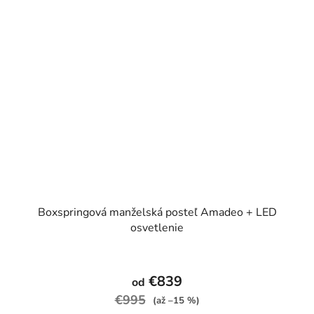
Boxspringová manželská posteľ Amadeo + LED
osvetlenie
Priemerné
hodnotenie
€839
od
produktu
€995
(až –15 %)
je