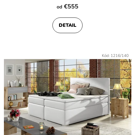
hodnotenie
€555
od
produktu
je
DETAIL
4,0
z
5
hviezdičiek.
Kód:
1216/140