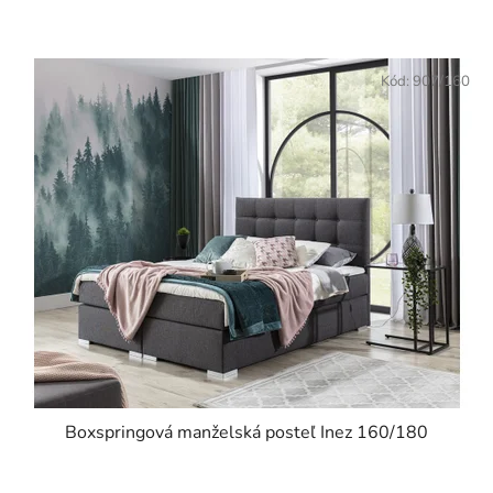
5
hviezdičiek.
Kód:
907/160
Boxspringová manželská posteľ Inez 160/180
Priemerné