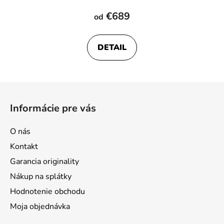
€689
od
DETAIL
Z
á
Informácie pre vás
p
ä
O nás
t
Kontakt
i
Garancia originality
e
Nákup na splátky
Hodnotenie obchodu
Moja objednávka