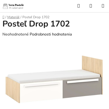
Prejsť
Hľadať
NÁKUP
na
KOŠÍK
obsah
Domov
/
Materiál
/
Posteľ Drop 1702
Posteľ Drop 1702
Priemerné
Neohodnotené
Podrobnosti hodnotenia
hodnotenie
produktu
je
0,0
z
5
hviezdičiek.