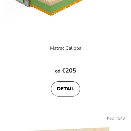
Matrac Caliopa
Priemerné
hodnotenie
€205
od
produktu
je
DETAIL
4,1
z
5
hviezdičiek.
Kód:
4543