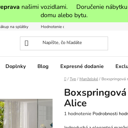
reprava
našimi vozidlami. Doručenie nábytku
domu alebo bytu.
ákup na splátky
Hodnotenie obchodu
Moja objednávka
Doplnky
Blog
Expresné dodanie
Exclu
Domov
/
Typ
/
Manželské
/
Boxspringová m
Boxspringová
Alice
Priemerné
1 hodnotenie
Podrobnosti hod
hodnotenie
Jednoduchá a elegantná manže