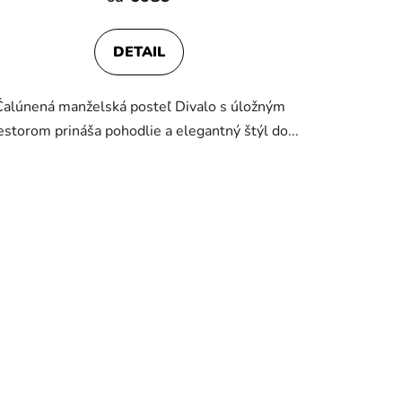
DETAIL
Čalúnená manželská posteľ Divalo s úložným
estorom prináša pohodlie a elegantný štýl do...