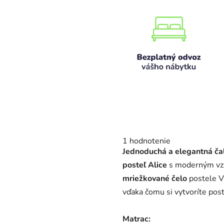
Priemerné
1 hodnotenie
hodnotenie
Jednoduchá a elegantná ča
produktu
je
posteľ Alice
s moderným vz
5,0
mriežkované č
elo
postele
V
z
5
vďaka čomu si vytvoríte post
hviezdičiek.
Matrac: