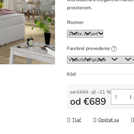
produktu
priestorom.
je
5,0
Rozmer
z
5
hviezdičiek.
Farebné prevedenie
?
Kód:
od €869
až –21 %
od
€689
Jednotková cena:
Tlač
Opýtať sa