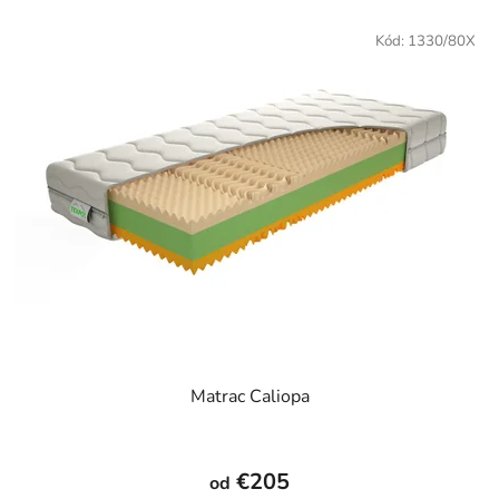
hviezdičiek.
Kód:
1330/80X
Matrac Caliopa
Priemerné
hodnotenie
€205
od