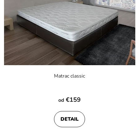
Matrac classic
Priemerné
hodnotenie
€159
od
produktu
je
DETAIL
5,0
z
5