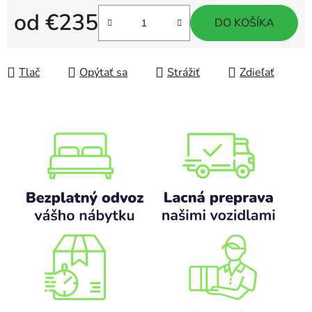
od
€235
DO KOŠÍKA
Jednotková cena:
Tlač
Opýtať sa
Strážiť
Zdieľať