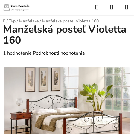
Prejsť
Hľadať
NÁKUP
na
KOŠÍK
obsah
Domov
/
Typ
/
Manželské
/
Manželská posteľ Violetta 160
Manželská posteľ Violetta
160
Priemerné
1 hodnotenie
Podrobnosti hodnotenia
hodnotenie
produktu
je
5,0
z
5
hviezdičiek.