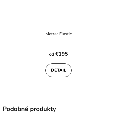
Matrac Elastic
Priemerné
hodnotenie
€195
od
produktu
je
DETAIL
5,0
z
5
hviezdičiek.
Podobné produkty