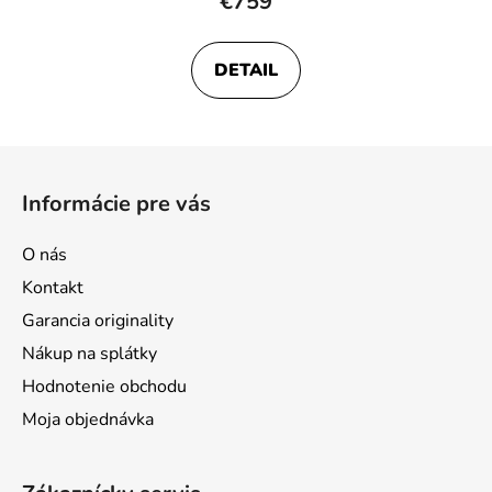
€759
DETAIL
Z
á
Informácie pre vás
p
ä
O nás
t
Kontakt
i
Garancia originality
e
Nákup na splátky
Hodnotenie obchodu
Moja objednávka