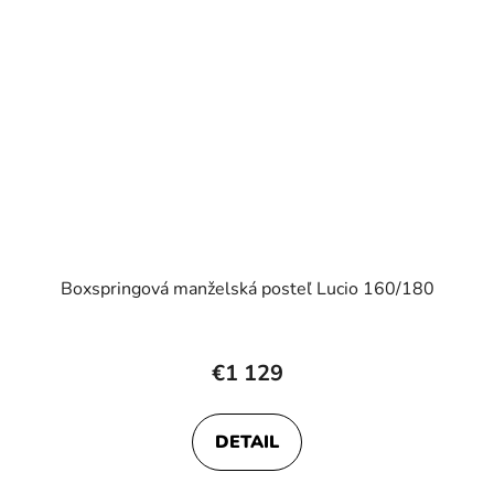
Boxspringová manželská posteľ Lucio 160/180
Priemerné
hodnotenie
€1 129
produktu
je
DETAIL
5,0
z