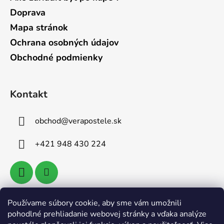
Doprava
Mapa stránok
Ochrana osobných údajov
Obchodné podmienky
Kontakt
obchod
@
verapostele.sk
+421 948 430 224
Používame súbory cookie, aby sme vám umožnili
Vyhľadávanie
pohodlné prehliadanie webovej stránky a vďaka analýze