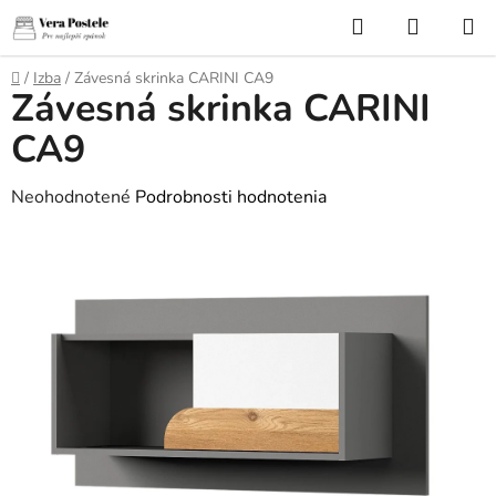
Prejsť
Hľadať
NÁKUP
na
KOŠÍK
obsah
Domov
/
Izba
/
Závesná skrinka CARINI CA9
Závesná skrinka CARINI
CA9
Priemerné
Neohodnotené
Podrobnosti hodnotenia
hodnotenie
produktu
je
0,0
z
5
hviezdičiek.