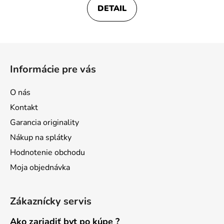
DETAIL
Z
á
Informácie pre vás
p
ä
O nás
t
Kontakt
i
Garancia originality
e
Nákup na splátky
Hodnotenie obchodu
Moja objednávka
Zákaznícky servis
Ako zariadiť byt po kúpe ?