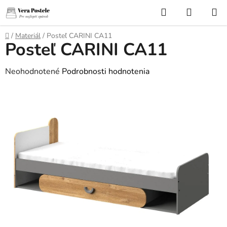
Prejsť
Hľadať
NÁKUP
na
KOŠÍK
obsah
Domov
/
Materiál
/
Posteľ CARINI CA11
Posteľ CARINI CA11
Priemerné
Neohodnotené
Podrobnosti hodnotenia
hodnotenie
produktu
je
0,0
z
5
hviezdičiek.