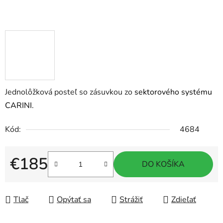
Jednolôžková posteľ so zásuvkou zo
sektorového systému
CARINI.
Kód:
4684
€185
DO KOŠÍKA
Jednotková cena:
Tlač
Opýtať sa
Strážiť
Zdieľať