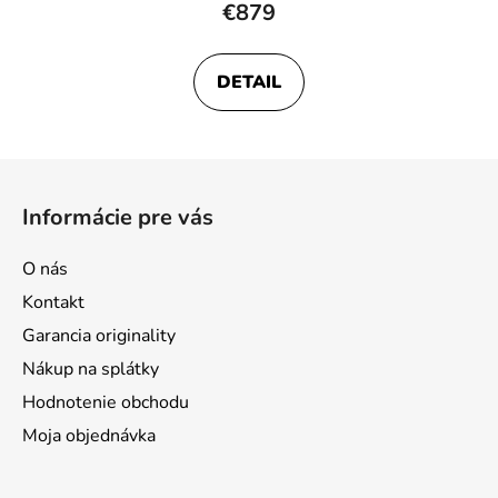
€879
DETAIL
Z
á
Informácie pre vás
p
ä
O nás
t
Kontakt
i
Garancia originality
e
Nákup na splátky
Hodnotenie obchodu
Moja objednávka