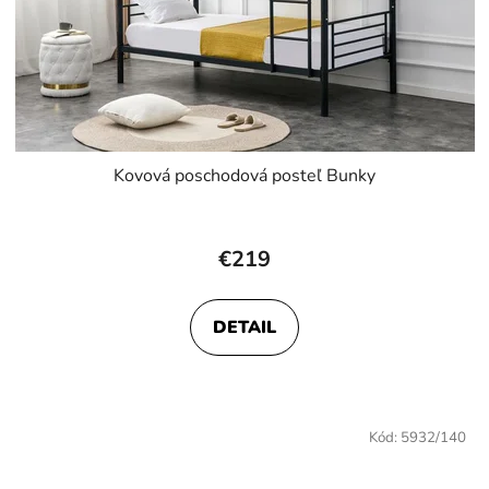
Kovová poschodová posteľ Bunky
Priemerné
hodnotenie
€219
produktu
je
DETAIL
4,1
z
5
hviezdičiek.
Kód:
5932/140