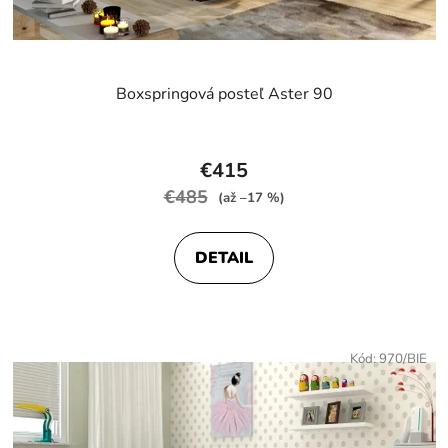
Boxspringová posteľ Aster 90
€415
€485
(až –17 %)
DETAIL
Kód:
970/BIE