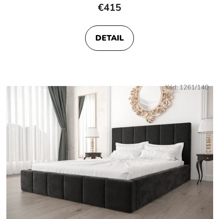
€415
DETAIL
Kód:
1261/140