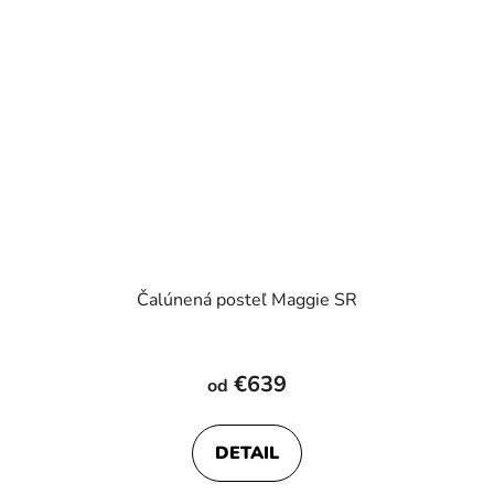
Čalúnená posteľ Maggie SR
Priemerné
hodnotenie
€639
od
produktu
je
DETAIL
4,0
z