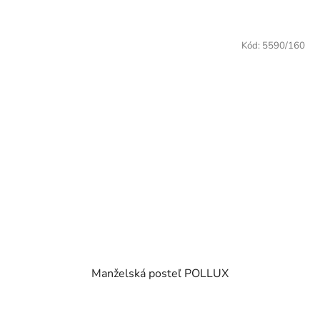
5
hviezdičiek.
Kód:
5590/160
Manželská posteľ POLLUX