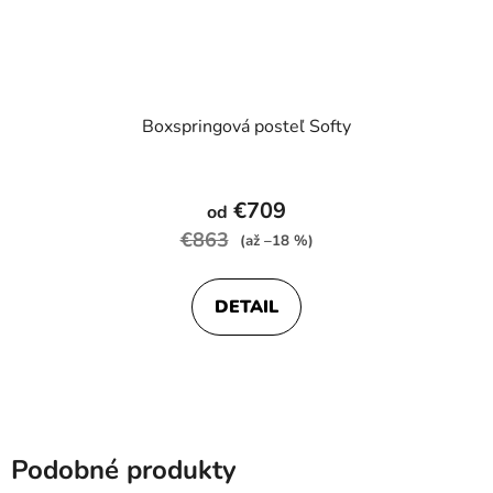
Boxspringová posteľ Softy
Priemerné
hodnotenie
€709
od
produktu
€863
(až –18 %)
je
4,8
DETAIL
z
5
hviezdičiek.
Podobné produkty