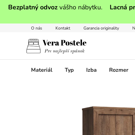
Prejsť
Bezplatný odvoz
vášho nábytku.
Lacná p
na
obsah
O nás
Kontakt
Garancia originality
N
Materiál
Typ
Izba
Rozmer