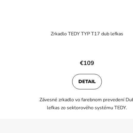
Zrkadlo TEDY TYP T17 dub lefkas
€109
DETAIL
Závesné zrkadlo vo farebnom prevedení Du
lefkas zo sektorového systému TEDY.
Z