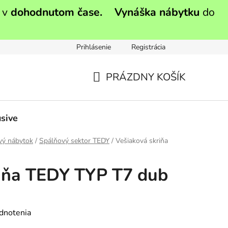
 v
dohodnutom čase.
Vynáška nábytku
do
Prihlásenie
Registrácia
PRÁZDNY KOŠÍK
NÁKUPNÝ
KOŠÍK
sive
vý nábytok
/
Spálňový sektor TEDY
/
Vešiaková skriňa
riňa TEDY TYP T7 dub
dnotenia