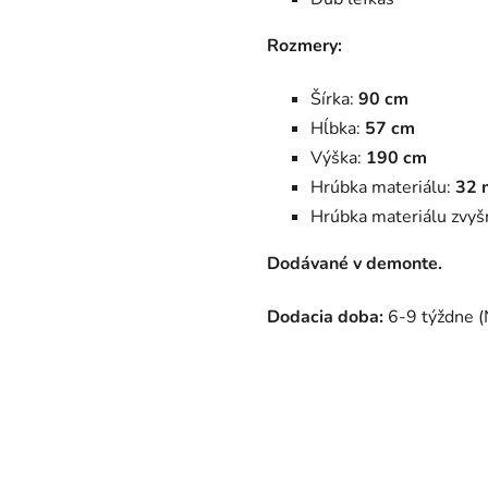
Rozmery:
Šírka:
90 cm
Hĺbka:
57 cm
Výška:
190 cm
Hrúbka materiálu:
32 
Hrúbka materiálu zvyšn
Dodávané v demonte.
Dodacia doba:
6-9 týždne (