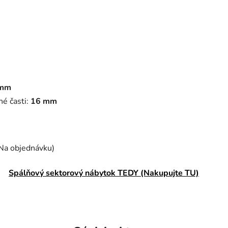
mm
é časti:
16 mm
Na objednávku)
Spálňový sektorový nábytok TEDY (Nakupujte TU)