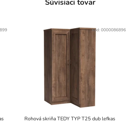
Súvisiaci tovar
899
Kód:
0000086896
as
Rohová skriňa TEDY TYP T25 dub lefkas