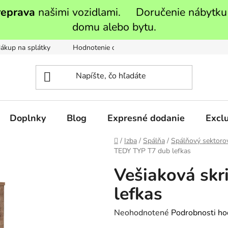
reprava
našimi vozidlami. Doručenie nábytku
domu alebo bytu.
ákup na splátky
Hodnotenie obchodu
Moja objednávka
Doplnky
Blog
Expresné dodanie
Exclu
Domov
/
Izba
/
Spálňa
/
Spálňový sektoro
TEDY TYP T7 dub lefkas
Vešiaková sk
lefkas
Priemerné
Neohodnotené
Podrobnosti ho
hodnotenie