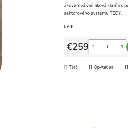
2-dverová vešiaková skriňa s p
produktu
sektorového systému TEDY.
je
0,0
Kód:
z
5
€259
hviezdičiek.
Jednotková cena:
Tlač
Opýtať sa