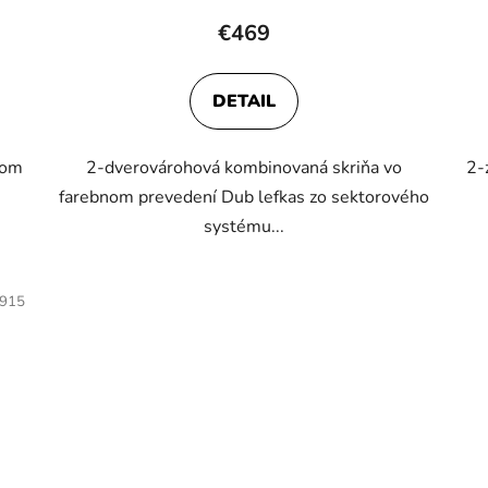
€469
DETAIL
lom
2-dverovárohová kombinovaná skriňa vo
2-
farebnom prevedení Dub lefkas zo sektorového
systému...
915