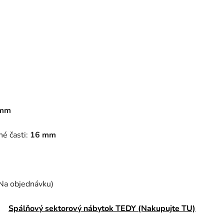
mm
é časti:
16 mm
Na objednávku)
Spálňový sektorový nábytok TEDY (Nakupujte TU)