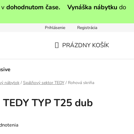
 v
dohodnutom čase.
Vynáška nábytku
do
Prihlásenie
Registrácia
PRÁZDNY KOŠÍK
NÁKUPNÝ
KOŠÍK
sive
vý nábytok
/
Spálňový sektor TEDY
/
Rohová skriňa
a TEDY TYP T25 dub
dnotenia