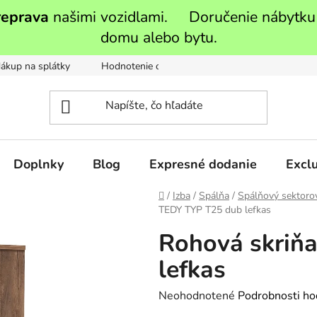
reprava
našimi vozidlami. Doručenie nábytku
domu alebo bytu.
ákup na splátky
Hodnotenie obchodu
Moja objednávka
Doplnky
Blog
Expresné dodanie
Exclu
Domov
/
Izba
/
Spálňa
/
Spálňový sektoro
TEDY TYP T25 dub lefkas
Rohová skriň
lefkas
Priemerné
Neohodnotené
Podrobnosti ho
hodnotenie