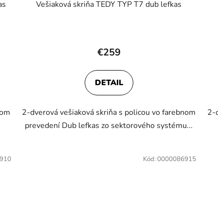
as
Vešiaková skriňa TEDY TYP T7 dub lefkas
€259
DETAIL
lom
2-dverová vešiaková skriňa s policou vo farebnom
2-
prevedení Dub lefkas zo sektorového systému...
910
Kód:
0000086915