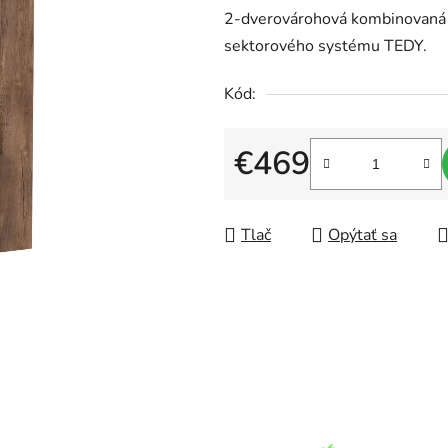
2-dverovárohová kombinovaná s
produktu
sektorového systému TEDY.
je
0,0
Kód:
z
5
€469
hviezdičiek.
Jednotková cena:
Tlač
Opýtať sa