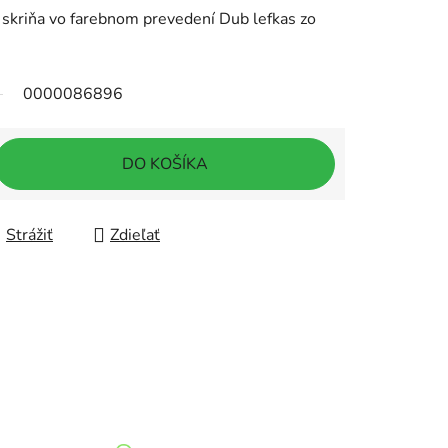
kriňa vo farebnom prevedení Dub lefkas zo
0000086896
DO KOŠÍKA
Strážiť
Zdieľať