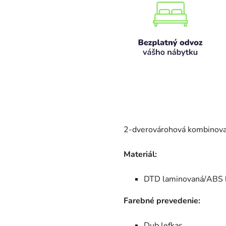
2-dverovárohová kombinova
Materiál:
DTD laminovaná/ABS
Farebné prevedenie:
Dub lefkas