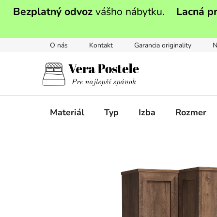
Prejsť
Bezplatný odvoz
vášho nábytku.
Lacná p
na
obsah
O nás
Kontakt
Garancia originality
N
Materiál
Typ
Izba
Rozmer