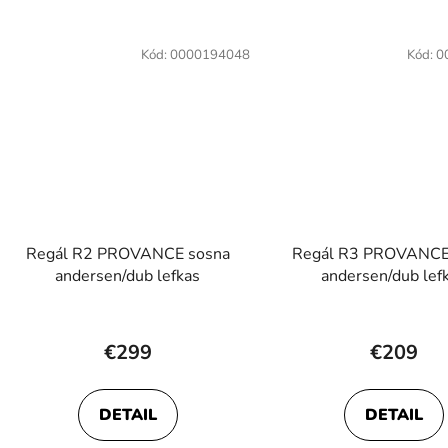
Kód:
0000194048
Kód:
0
Regál R2 PROVANCE sosna
Regál R3 PROVANCE
andersen/dub lefkas
andersen/dub lef
€299
€209
DETAIL
DETAIL