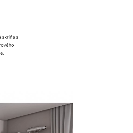
 skriňa s
orového
e.