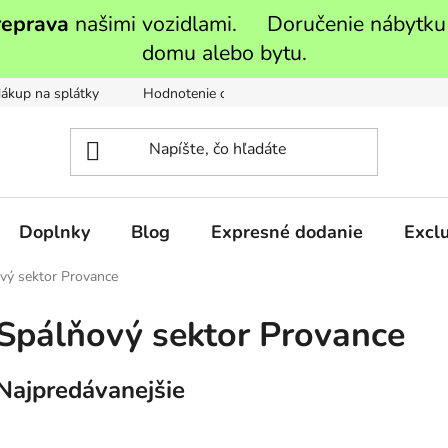
reprava
našimi vozidlami. Doručenie nábytku
domu alebo bytu.
ákup na splátky
Hodnotenie obchodu
Moja objednávka
Doplnky
Blog
Expresné dodanie
Exclu
vý sektor Provance
Spálňový sektor Provance
Najpredávanejšie