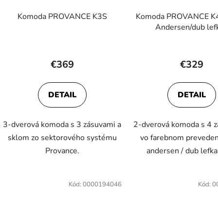
d
Komoda PROVANCE K3S
Komoda PROVANCE K4
u
Andersen/dub lef
k
t
o
€369
€329
v
DETAIL
DETAIL
3-dverová komoda s 3 zásuvami a
2-dverová komoda s 4 
sklom zo sektorového systému
vo farebnom preveden
Provance.
andersen / dub lefkas
Kód:
0000194046
Kód:
0