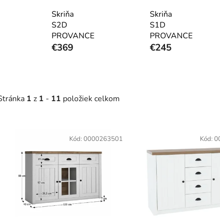
Skriňa
Skriňa
S2D
S1D
PROVANCE
PROVANCE
€369
€245
Stránka
1
z
1
-
11
položiek celkom
V
ý
Kód:
0000263501
Kód:
0
p
s
p
r
o