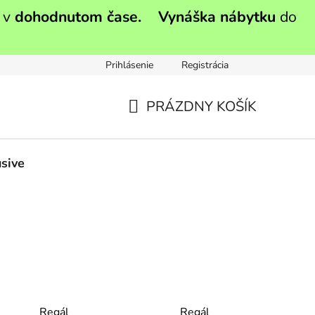
 v
dohodnutom čase.
Vynáška nábytku
do
Prihlásenie
Registrácia
PRÁZDNY KOŠÍK
NÁKUPNÝ
KOŠÍK
sive
Regál
Regál