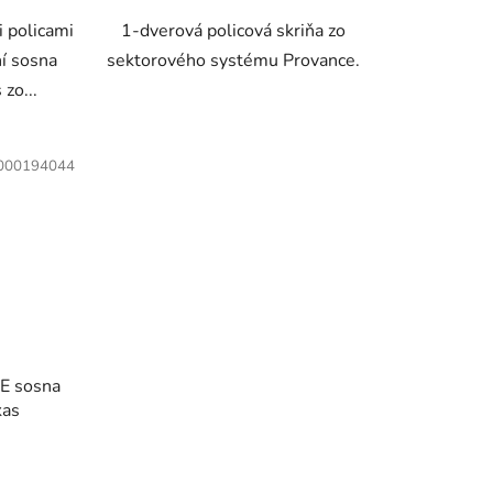
 policami
1-dverová policová skriňa zo
í sosna
sektorového systému Provance.
zo...
000194044
E sosna
kas