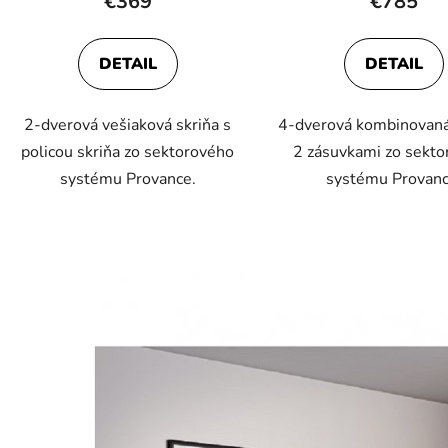
€369
€785
DETAIL
DETAIL
2-dverová vešiaková skriňa s
4-dverová kombinovaná
policou skriňa zo sektorového
2 zásuvkami zo sekt
systému Provance.
systému Provanc
O
v
l
á
d
a
c
i
e
p