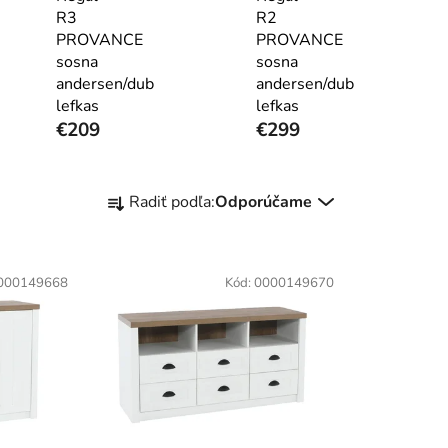
R3
R2
PROVANCE
PROVANCE
sosna
sosna
andersen/dub
andersen/dub
lefkas
lefkas
€209
€299
R
Radiť podľa:
Odporúčame
a
d
e
000149668
Kód:
0000149670
n
i
e
p
r
o
d