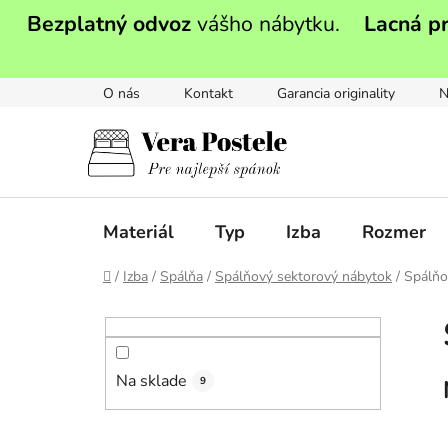
Prejsť
Bezplatný odvoz
vášho nábytku.
Lacná p
na
obsah
O nás
Kontakt
Garancia originality
N
Materiál
Typ
Izba
Rozmer
Domov
/
Izba
/
Spálňa
/
Spálňový sektorový nábytok
/
Spálňo
B
o
č
Na sklade
n
9
ý
p