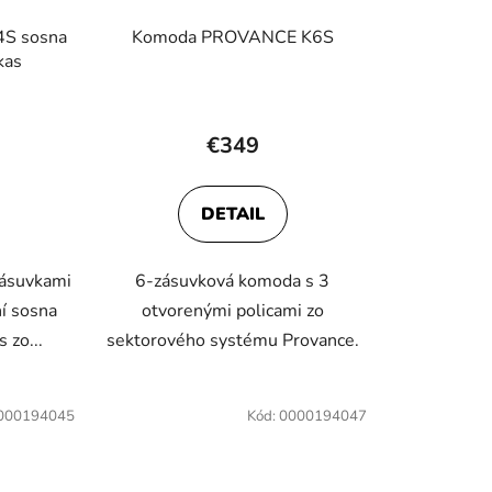
u
S sosna
Komoda PROVANCE K6S
k
kas
t
o
v
€349
DETAIL
zásuvkami
6-zásuvková komoda s 3
í sosna
otvorenými policami zo
 zo...
sektorového systému Provance.
000194045
Kód:
0000194047