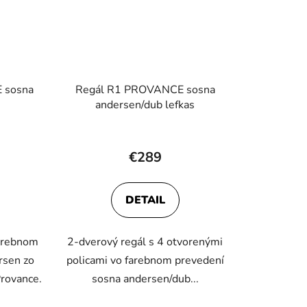
 sosna
Regál R1 PROVANCE sosna
andersen/dub lefkas
€289
DETAIL
farebnom
2-dverový regál s 4 otvorenými
rsen zo
policami vo farebnom prevedení
rovance.
sosna andersen/dub...