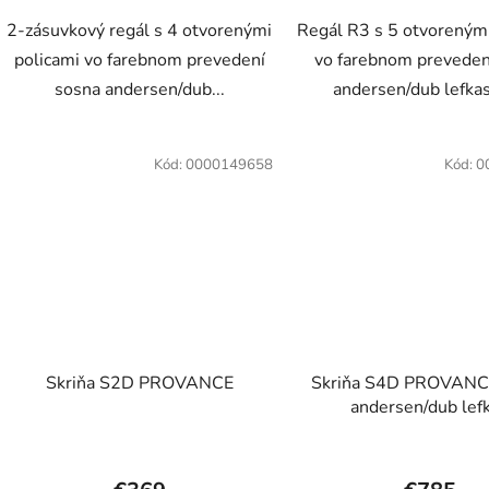
2-zásuvkový regál s 4 otvorenými
Regál R3 s 5 otvorenými
policami vo farebnom prevedení
vo farebnom preveden
sosna andersen/dub...
andersen/dub lefkas 
Kód:
0000149658
Kód:
0
Skriňa S2D PROVANCE
Skriňa S4D PROVANC
andersen/dub lef