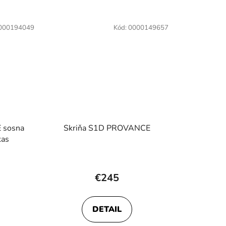
000194049
Kód:
0000149657
 sosna
Skriňa S1D PROVANCE
kas
€245
DETAIL