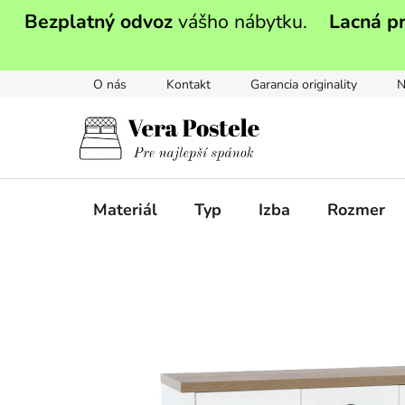
Prejsť
Bezplatný odvoz
vášho nábytku.
Lacná p
na
obsah
O nás
Kontakt
Garancia originality
N
Materiál
Typ
Izba
Rozmer