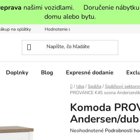
reprava
našimi vozidlami. Doručenie nábytku
domu alebo bytu.
ákup na splátky
Hodnotenie obchodu
Moja objednávka
Doplnky
Blog
Expresné dodanie
Exclu
Domov
/
Izba
/
Spálňa
/
Spálňový sektoro
PROVANCE K4S sosna Andersen/du
Komoda PROV
Andersen/dub 
Priemerné
Neohodnotené
Podrobnosti ho
hodnotenie