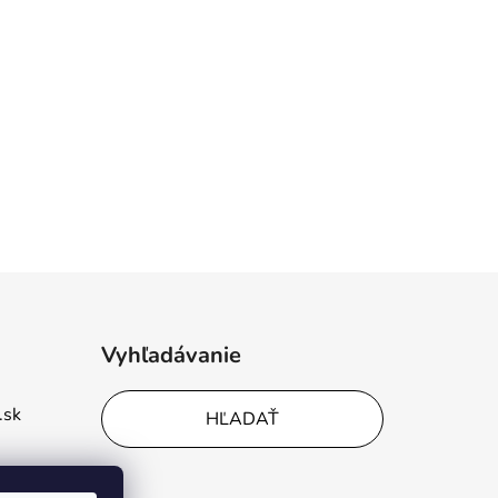
Vyhľadávanie
.sk
HĽADAŤ