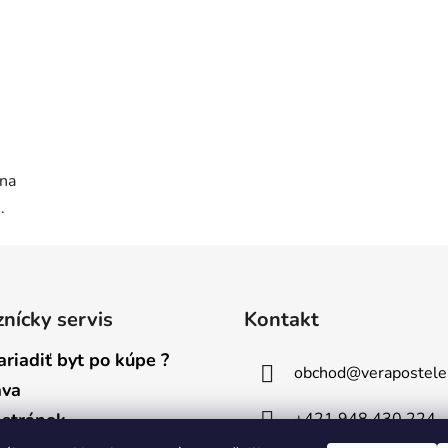
sna
.
nícky servis
Kontakt
ariadiť byt po kúpe ?
obchod
@
verapostele
ava
+421 948 430 224
stránok