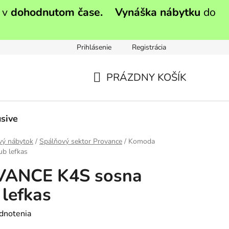
 v
dohodnutom čase.
Vynáška nábytku
do
Prihlásenie
Registrácia
PRÁZDNY KOŠÍK
NÁKUPNÝ
KOŠÍK
sive
vý nábytok
/
Spálňový sektor Provance
/
Komoda
b lefkas
ANCE K4S sosna
lefkas
dnotenia