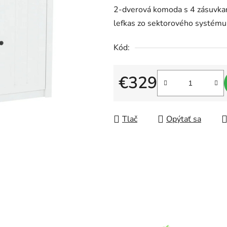
2-dverová komoda s 4 zásuvka
produktu
lefkas zo sektorového systému
je
0,0
Kód:
z
5
€329
hviezdičiek.
Jednotková cena:
Tlač
Opýtať sa