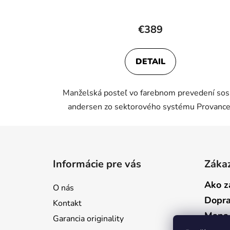
€389
DETAIL
Manželská posteľ vo farebnom prevedení so
andersen zo sektorového systému Provance
Z
á
Informácie pre vás
Zákaz
p
ä
Ako z
O nás
t
Dopr
Kontakt
i
Mapa 
Garancia originality
e