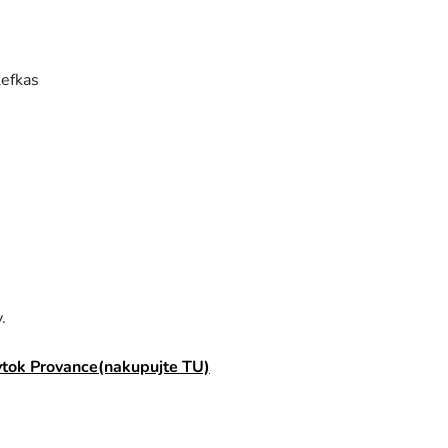
lefkas
.
tok Provance(nakupujte TU)