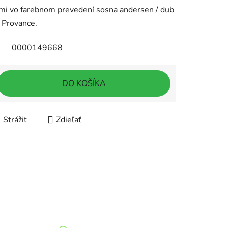
mi vo farebnom prevedení sosna andersen / dub
 Provance.
0000149668
DO KOŠÍKA
Strážiť
Zdieľať