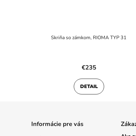
Skriňa so zámkom, RIOMA TYP 31
€235
DETAIL
Z
á
Informácie pre vás
Zákaz
p
ä