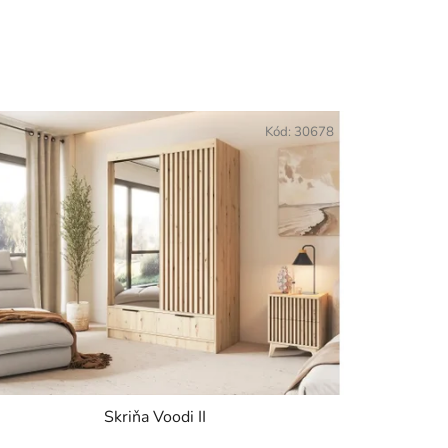
Kód:
30678
Skriňa Voodi II