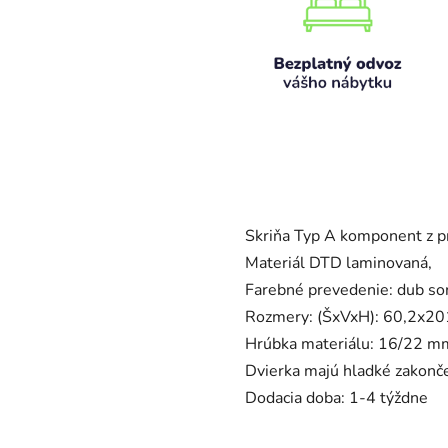
Skriňa Typ A komponent z 
Materiál DTD laminovaná,
Farebné prevedenie: dub s
Rozmery: (ŠxVxH): 60,2x20
Hrúbka materiálu: 16/22 m
Dvierka majú hladké zakonče
Dodacia doba: 1-4 týždne