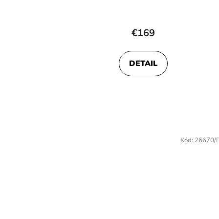
€169
DETAIL
Kód:
26670/