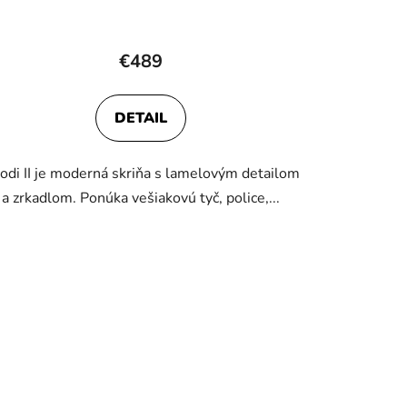
€489
DETAIL
odi II je moderná skriňa s lamelovým detailom
a zrkadlom. Ponúka vešiakovú tyč, police,...