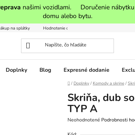
reprava
našimi vozidlami. Doručenie nábytku
domu alebo bytu.
ákup na splátky
Hodnotenie obchodu
Moja objednávka
Doplnky
Blog
Expresné dodanie
Exclu
Domov
/
Doplnky
/
Komody a skrine
/
Skr
Skriňa, dub 
TYP A
Priemerné
Neohodnotené
Podrobnosti ho
hodnotenie
Kód: