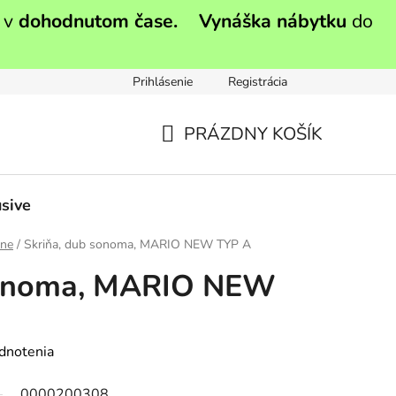
 v
dohodnutom čase.
Vynáška nábytku
do
Prihlásenie
Registrácia
PRÁZDNY KOŠÍK
NÁKUPNÝ
KOŠÍK
sive
ine
/
Skriňa, dub sonoma, MARIO NEW TYP A
sonoma, MARIO NEW
dnotenia
0000200308