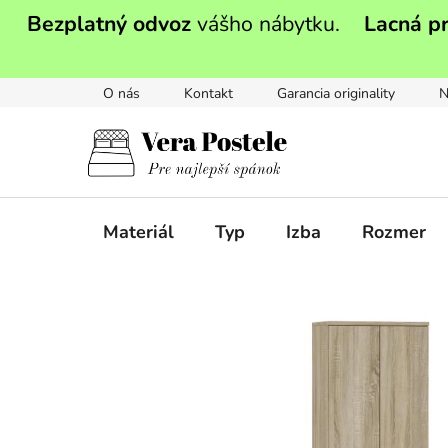
Prejsť
Bezplatný odvoz
vášho nábytku.
Lacná p
na
obsah
O nás
Kontakt
Garancia originality
N
Materiál
Typ
Izba
Rozmer