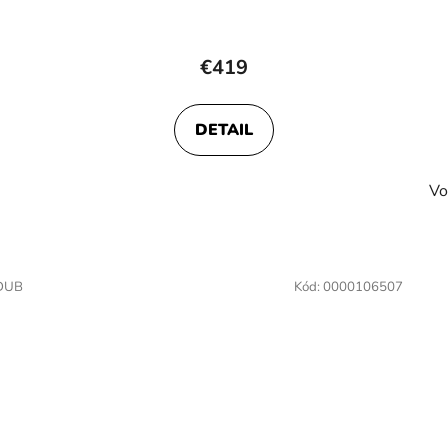
€419
DETAIL
Vo
DUB
Kód:
0000106507