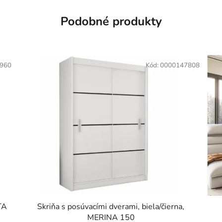
Podobné produkty
960
Kód:
0000147808
TA
Skriňa s posúvacími dverami, biela/čierna,
MERINA 150