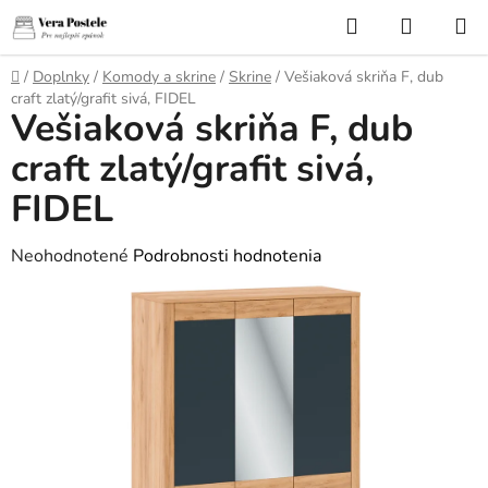
Prejsť
Hľadať
NÁKUP
na
KOŠÍK
obsah
Domov
/
Doplnky
/
Komody a skrine
/
Skrine
/
Vešiaková skriňa F, dub
craft zlatý/grafit sivá, FIDEL
Vešiaková skriňa F, dub
craft zlatý/grafit sivá,
FIDEL
Priemerné
Neohodnotené
Podrobnosti hodnotenia
hodnotenie
produktu
je
0,0
z
5
hviezdičiek.