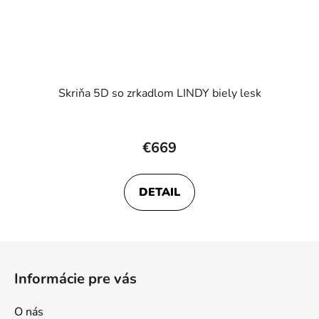
Skriňa 5D so zrkadlom LINDY biely lesk
€669
DETAIL
Z
á
Informácie pre vás
p
ä
O nás