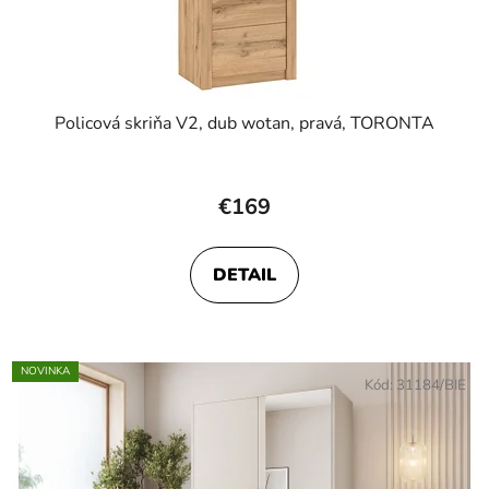
Policová skriňa V2, dub wotan, pravá, TORONTA
€169
DETAIL
NOVINKA
Kód:
31184/BIE