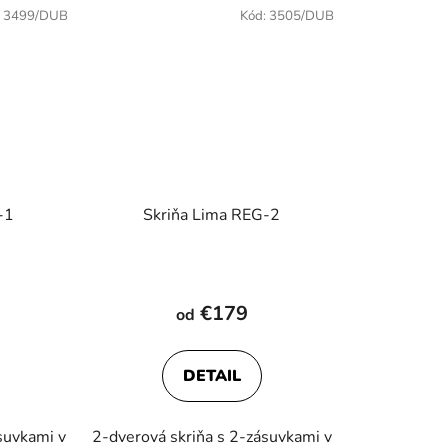
:
3499/DUB
Kód:
3505/DUB
-1
Skriňa Lima REG-2
€179
od
DETAIL
suvkami v
2-dverová skriňa s 2-zásuvkami v