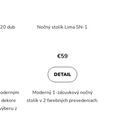
120 dub
Nočný stolík Lima SN-1
€59
DETAIL
 moderným
Moderný 1-zásuvkový nočný
 dekore
stolík v 2 farebných prevedeniach.
výberu z