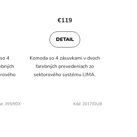
t
o
v
€119
DETAIL
so 4
Komoda so 4 zásuvkami v dvoch
rebných
farebných prevedeniach zo
orového
sektorového systému LIMA.
.
ód:
355/90X
Kód:
2017/DUB