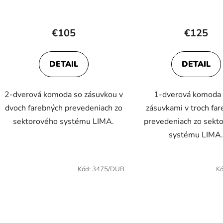
k
t
o
€105
€125
v
DETAIL
DETAIL
2-dverová komoda so zásuvkou v
1-dverová komoda 
dvoch farebných prevedeniach zo
zásuvkami v troch fa
sektorového systému LIMA.
prevedeniach zo sekt
systému LIMA
Kód:
3475/DUB
K