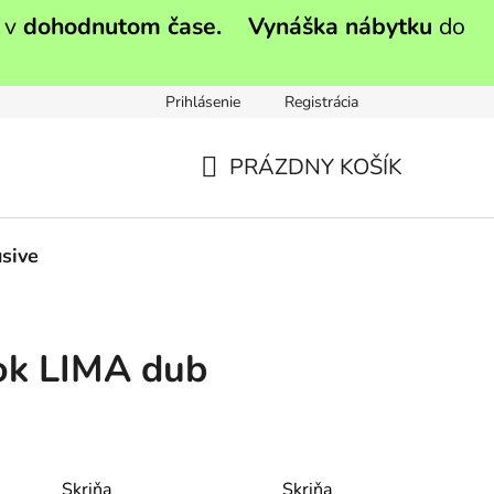
 v
dohodnutom čase.
Vynáška nábytku
do
Prihlásenie
Registrácia
PRÁZDNY KOŠÍK
NÁKUPNÝ
KOŠÍK
sive
ok LIMA dub
Skriňa
Skriňa