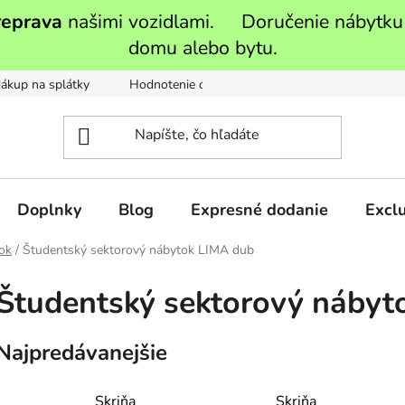
reprava
našimi vozidlami. Doručenie nábytku
domu alebo bytu.
ákup na splátky
Hodnotenie obchodu
Moja objednávka
Doplnky
Blog
Expresné dodanie
Exclu
ok
/
Študentský sektorový nábytok LIMA dub
Študentský sektorový nábyt
Najpredávanejšie
Skriňa
Skriňa