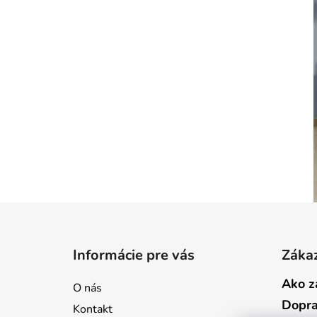
Z
á
Informácie pre vás
Zákaz
p
ä
Ako z
O nás
t
Dopr
Kontakt