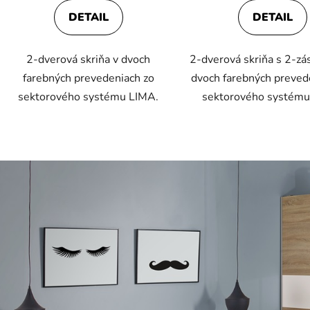
je
DETAIL
DETAIL
4,5
z
2-dverová skriňa v dvoch
2-dverová skriňa s 2-zá
5
farebných prevedeniach zo
dvoch farebných preved
hviezdičiek.
sektorového systému LIMA.
sektorového systému
O
v
l
á
d
a
c
i
e
p
r