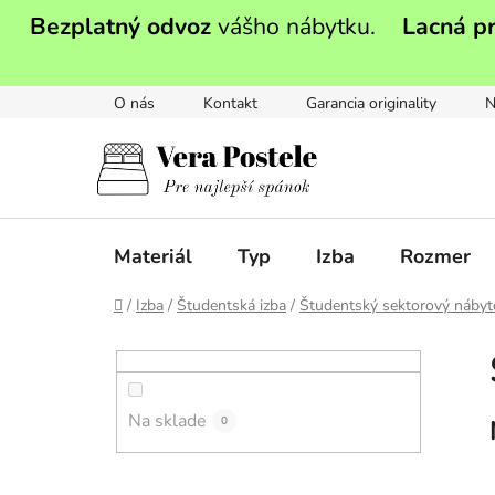
Prejsť
Bezplatný odvoz
vášho nábytku.
Lacná p
na
obsah
O nás
Kontakt
Garancia originality
N
Materiál
Typ
Izba
Rozmer
Domov
/
Izba
/
Študentská izba
/
Študentský sektorový nábyt
B
o
č
Na sklade
n
0
ý
p