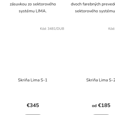
zásuvkou zo sektorového
dvoch farebných preved
systému LIMA.
sektorového systému
Kód:
3481/DUB
Kód
Skriňa Lima S-1
Skriňa Lima S-
Priemerné
hodnotenie
€345
€185
od
produktu