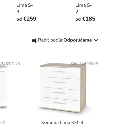
Lima S-
Lima S-
3
2
€259
€185
od
od
R
Radiť podľa:
Odporúčame
a
d
e
:
3463/DUB
Kód:
3469/DUB
n
i
e
p
r
o
d
u
-2
Komoda Lima KM-3
k