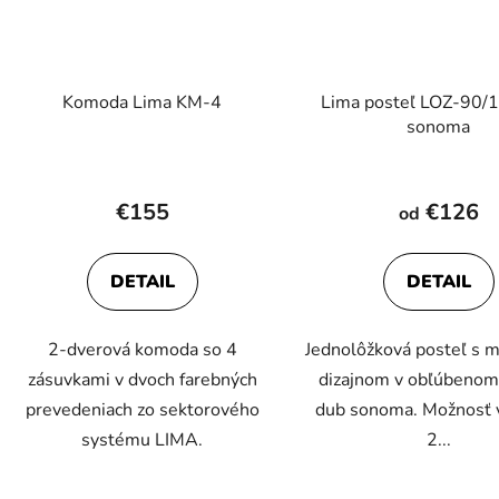
Komoda Lima KM-4
Lima posteľ LOZ-90/
sonoma
€155
€126
od
DETAIL
DETAIL
2-dverová komoda so 4
Jednolôžková posteľ s
zásuvkami v dvoch farebných
dizajnom v obľúbenom
prevedeniach zo sektorového
dub sonoma. Možnosť 
systému LIMA.
2...