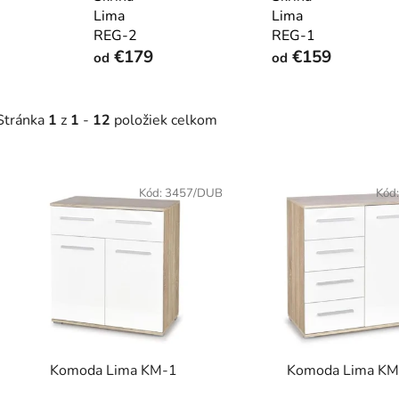
Lima
Lima
REG-2
REG-1
€179
€159
od
od
Stránka
1
z
1
-
12
položiek celkom
V
ý
Kód:
3457/DUB
Kód
p
s
p
r
o
d
Komoda Lima KM-1
Komoda Lima KM
u