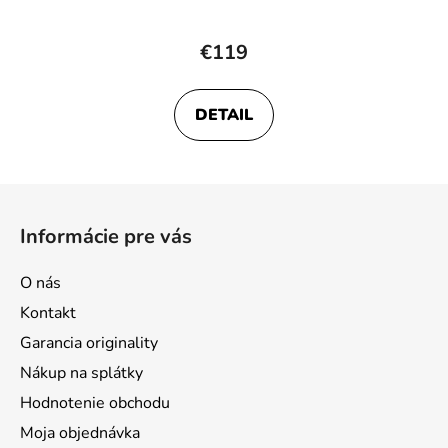
€119
DETAIL
Z
á
Informácie pre vás
p
ä
O nás
t
Kontakt
i
Garancia originality
e
Nákup na splátky
Hodnotenie obchodu
Moja objednávka