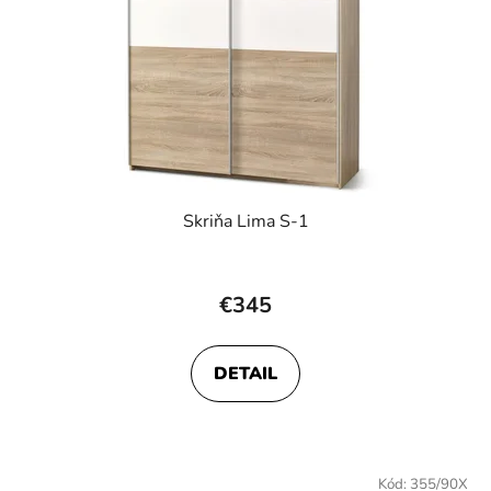
Skriňa Lima S-1
Priemerné
hodnotenie
€345
produktu
je
DETAIL
4,5
z
5
hviezdičiek.
Kód:
355/90X