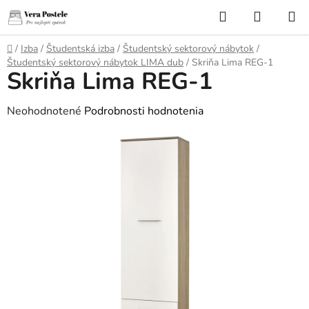
Prejsť
Hľadať
NÁKUP
na
KOŠÍK
obsah
Domov
/
Izba
/
Študentská izba
/
Študentský sektorový nábytok
/
Študentský sektorový nábytok LIMA dub
/
Skriňa Lima REG-1
Skriňa Lima REG-1
Priemerné
Neohodnotené
Podrobnosti hodnotenia
hodnotenie
produktu
je
0,0
z
5
hviezdičiek.