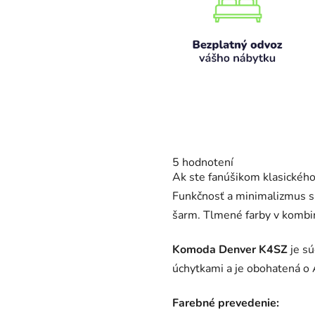
Priemerné
5 hodnotení
hodnotenie
Ak ste fanúšikom klasického
produktu
je
Funkčnosť a minimalizmus s
4,2
šarm. Tlmené farby v kombin
z
5
hviezdičiek.
Komoda Denver K4SZ
je s
úchytkami a je obohatená o
Farebné prevedenie: