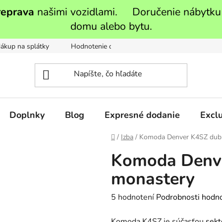
reprava
našimi vozidlami. Doručenie nábytku
domu alebo bytu.
ákup na splátky
Hodnotenie obchodu
Moja objednávka
Doplnky
Blog
Expresné dodanie
Exclu
Domov
/
Izba
/
Komoda Denver K4SZ dub
Komoda Denv
monastery
Priemerné
5 hodnotení
Podrobnosti hodn
hodnotenie
Komoda K4SZ je súčasťou
sekt