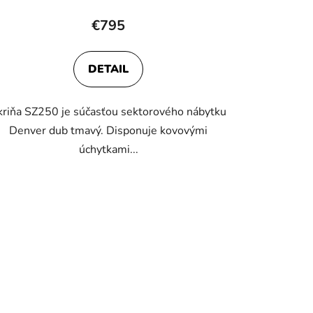
hodnotenie
€795
produktu
je
DETAIL
5,0
z
kriňa SZ250 je súčasťou sektorového nábytku
5
Denver dub tmavý. Disponuje kovovými
hviezdičiek.
úchytkami...