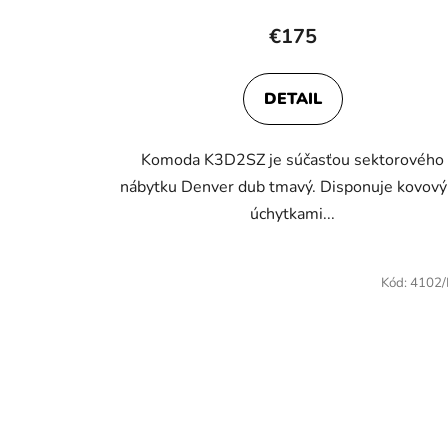
hodnotenie
€175
produktu
je
DETAIL
4,2
z
Komoda K3D2SZ je súčasťou sektorového
5
nábytku Denver dub tmavý. Disponuje kovov
hviezdičiek.
úchytkami...
Kód:
4102