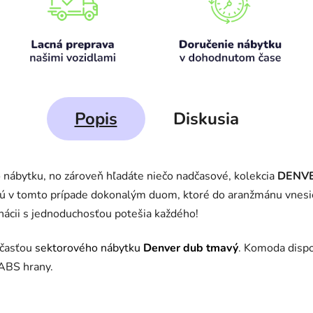
Popis
Diskusia
 nábytku, no zároveň hľadáte niečo nadčasové, kolekcia
DENV
ú v tomto prípade dokonalým duom, ktoré do aranžmánu vnesi
ácii s jednoduchosťou potešia každého!
účasťou
sektorového nábytku
Denver dub tmavý
. Komoda disp
 ABS hrany.