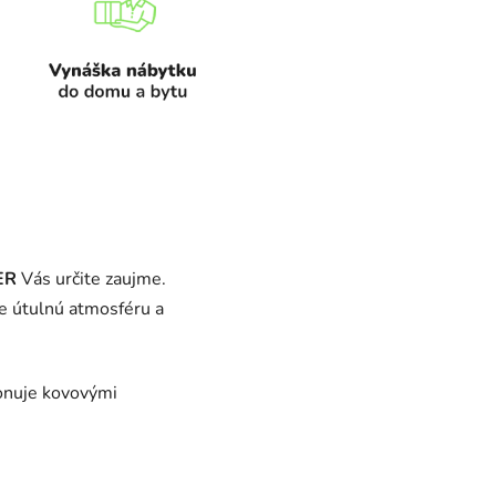
ER
Vás určite zaujme.
e útulnú atmosféru a
onuje kovovými