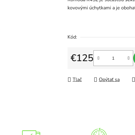
produktu
kovovými úchytkami a je oboha
je
4,2
z
5
Kód:
hviezdičiek.
€125
Jednotková cena:
Tlač
Opýtať sa