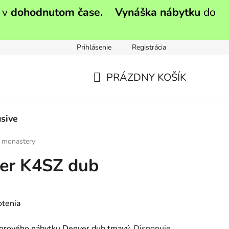
 v
dohodnutom čase.
Vynáška nábytku
do
Prihlásenie
Registrácia
PRÁZDNY KOŠÍK
NÁKUPNÝ
KOŠÍK
sive
 monastery
er K4SZ dub
otenia
orového nábytku Denver dub tmavý
. Disponuje