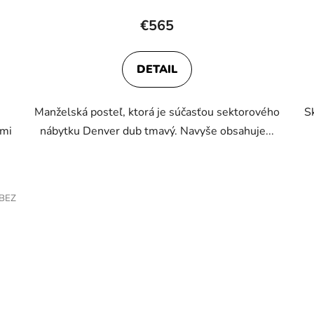
hodnotenie
€565
produktu
je
DETAIL
5,0
z
Manželská posteľ, ktorá je súčasťou sektorového
S
5
ými
nábytku Denver dub tmavý. Navyše obsahuje...
hviezdičiek.
/BEZ