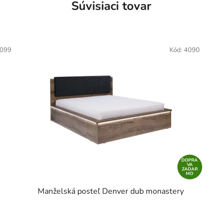
Súvisiaci tovar
099
Kód:
4090
DOPRA
VA
ZADAR
MO
Manželská posteľ Denver dub monastery
Priemerné