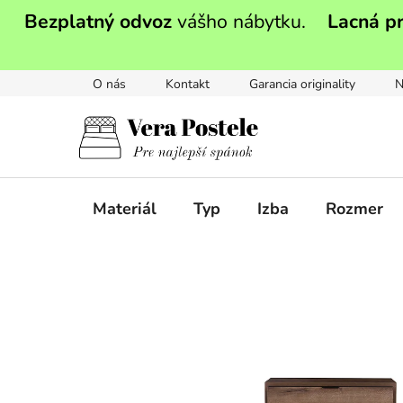
Prejsť
Bezplatný odvoz
vášho nábytku.
Lacná p
na
obsah
O nás
Kontakt
Garancia originality
N
Materiál
Typ
Izba
Rozmer