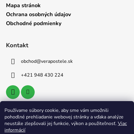
Mapa stránok
Ochrana osobných údajov
Obchodné podmienky
Kontakt
obchod
@
verapostele.sk
+421 948 430 224
Používame súbory cookie, aby sme vám umožnili
Vyhľadávanie
pohodlné prehliadanie webovej stránky a vďaka analýze
neustále zlepšovali jej funkcie, výkon a použiteľnosť.
Viac
informácií
HĽADAŤ