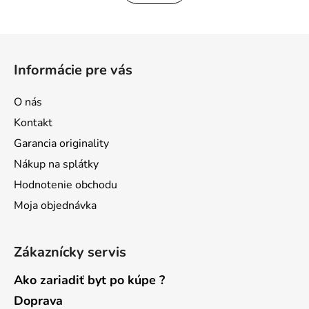
z
5
Z
hviezdičiek.
á
Informácie pre vás
p
ä
O nás
t
Kontakt
i
Garancia originality
e
Nákup na splátky
Hodnotenie obchodu
Moja objednávka
Zákaznícky servis
Ako zariadiť byt po kúpe ?
Doprava