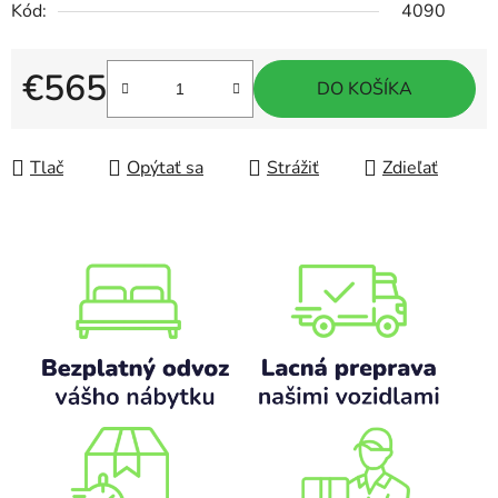
Kód:
4090
€565
DO KOŠÍKA
Jednotková cena:
Tlač
Opýtať sa
Strážiť
Zdieľať