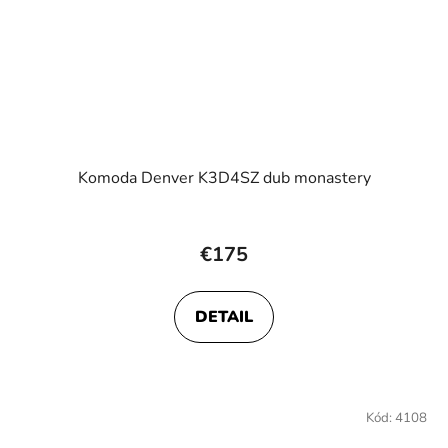
Komoda Denver K3D4SZ dub monastery
Priemerné
hodnotenie
€175
produktu
je
DETAIL
4,2
z
5
hviezdičiek.
Kód:
4108