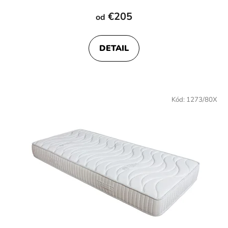
hodnotenie
€205
od
produktu
je
DETAIL
4,1
z
5
hviezdičiek.
Kód:
1273/80X