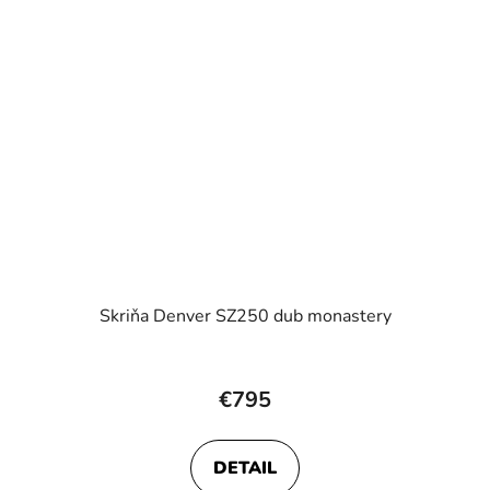
Skriňa Denver SZ250 dub monastery
Priemerné
hodnotenie
€795
produktu
je
DETAIL
5,0