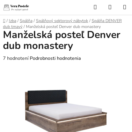
Prejsť
Hľadať
NÁKUP
na
KOŠÍK
obsah
Domov
/
Izba
/
Spálňa
/
Spálňový sektorový nábytok
/
Spálňa DENVER
dub tmavý
/
Manželská posteľ Denver dub monastery
Manželská posteľ Denver
dub monastery
Priemerné
7 hodnotení
Podrobnosti hodnotenia
hodnotenie
produktu
je
5,0
z
5
hviezdičiek.