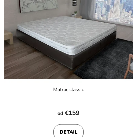
Matrac classic
Priemerné
hodnotenie
€159
od
produktu
je
DETAIL
5,0