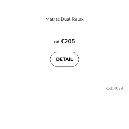
Matrac Dual Relax
Priemerné
hodnotenie
€205
od
produktu
je
DETAIL
4,0
z
5
hviezdičiek.
Kód:
4099