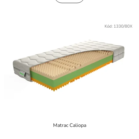
z
5
hviezdičiek.
Kód:
1330/80X
Matrac Caliopa
Priemerné