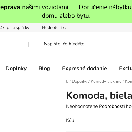
reprava
našimi vozidlami. Doručenie nábytku
domu alebo bytu.
ákup na splátky
Hodnotenie obchodu
Moja objednávka
Doplnky
Blog
Expresné dodanie
Exclu
Domov
/
Doplnky
/
Komody a skrine
/
Ko
Komoda, biela
Priemerné
Neohodnotené
Podrobnosti ho
hodnotenie
Kód:
produktu
je