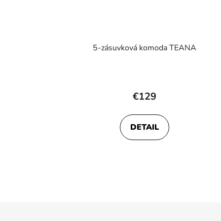
5-zásuvková komoda TEANA
€129
DETAIL
Z