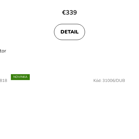
€339
DETAIL
tor
NOVINKA
818
Kód:
31006/DUB