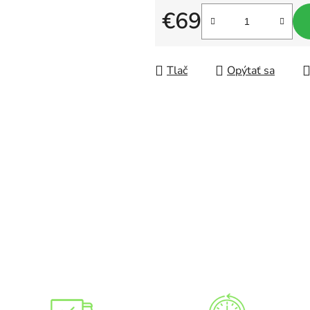
0,0
€69
z
Jednotková cena:
5
hviezdičiek.
Tlač
Opýtať sa