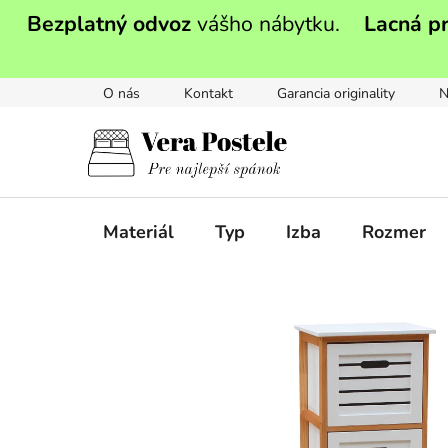
Prejsť
Bezplatný odvoz
vášho nábytku.
Lacná p
na
obsah
O nás
Kontakt
Garancia originality
N
Materiál
Typ
Izba
Rozmer