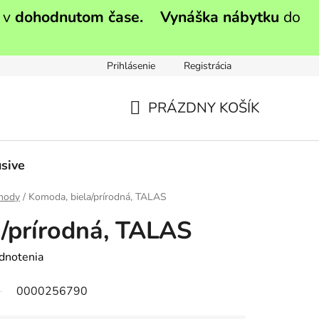
 v
dohodnutom čase.
Vynáška nábytku
do
Prihlásenie
Registrácia
PRÁZDNY KOŠÍK
NÁKUPNÝ
KOŠÍK
sive
mody
/
Komoda, biela/prírodná, TALAS
/prírodná, TALAS
dnotenia
0000256790