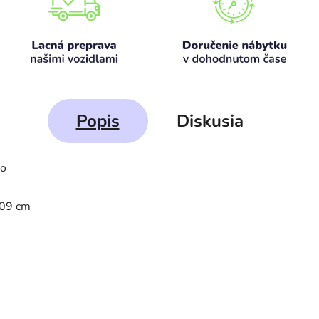
Popis
Diskusia
vo
109 cm