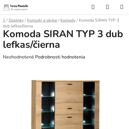
Prejsť
Hľadať
NÁKUP
na
KOŠÍK
obsah
Domov
/
Doplnky
/
Komody a skrine
/
Komody
/
Komoda SIRAN TYP 3
dub lefkas/čierna
Komoda SIRAN TYP 3 dub
lefkas/čierna
Priemerné
Neohodnotené
Podrobnosti hodnotenia
hodnotenie
produktu
je
0,0
z
5
hviezdičiek.