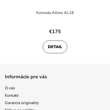
Komoda Allmo AL18
€175
DETAIL
Z
á
Informácie pre vás
p
ä
O nás
t
Kontakt
i
Garancia originality
e