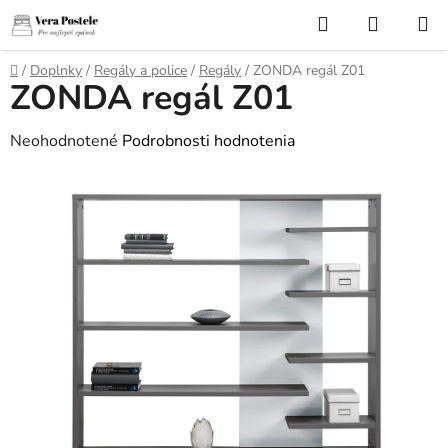
Prejsť
Hľadať
NÁKUP
na
KOŠÍK
obsah
Domov
/
Doplnky
/
Regály a police
/
Regály
/
ZONDA regál Z01
ZONDA regál Z01
Priemerné
Neohodnotené
Podrobnosti hodnotenia
hodnotenie
produktu
je
0,0
z
5
hviezdičiek.