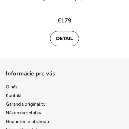
€179
DETAIL
Z
á
Informácie pre vás
p
ä
O nás
t
Kontakt
i
Garancia originality
e
Nákup na splátky
Hodnotenie obchodu