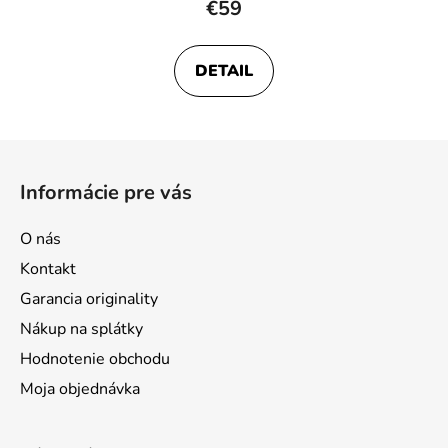
€59
DETAIL
Z
á
Informácie pre vás
p
ä
O nás
t
Kontakt
i
Garancia originality
e
Nákup na splátky
Hodnotenie obchodu
Moja objednávka