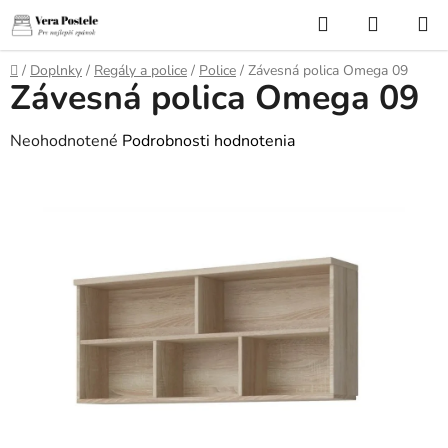
Prejsť
Hľadať
NÁKUP
na
KOŠÍK
obsah
Domov
/
Doplnky
/
Regály a police
/
Police
/
Závesná polica Omega 09
Závesná polica Omega 09
Priemerné
Neohodnotené
Podrobnosti hodnotenia
hodnotenie
produktu
je
0,0
z
5
hviezdičiek.