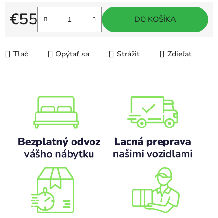
€55
DO KOŠÍKA
Jednotková cena:
Tlač
Opýtať sa
Strážiť
Zdieľať