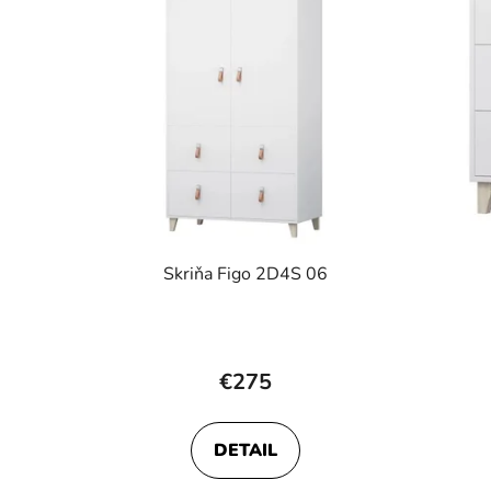
Skriňa Figo 2D4S 06
Priemerné
hodnotenie
€275
produktu
je
DETAIL
5,0
z