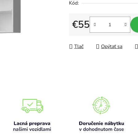
Kód:
0,0
z
€55
5
hviezdičiek.
Jednotková cena:
Tlač
Opýtať sa