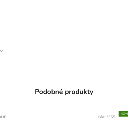
 v
Podobné produkty
NOV
DUB
Kód:
3355