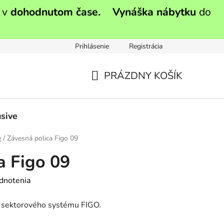
 v
dohodnutom čase.
Vynáška nábytku
do
Prihlásenie
Registrácia
PRÁZDNY KOŠÍK
NÁKUPNÝ
KOŠÍK
sive
e
/
Závesná polica Figo 09
a Figo 09
dnotenia
zo sektorového systému FIGO.