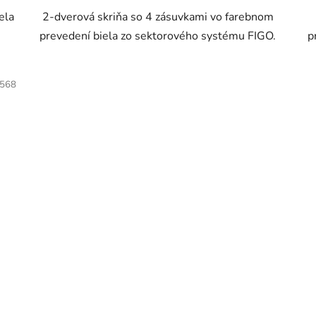
ela
2-dverová skriňa so 4 zásuvkami vo farebnom
5
prevedení biela zo sektorového systému FIGO.
p
hviezdičiek.
568