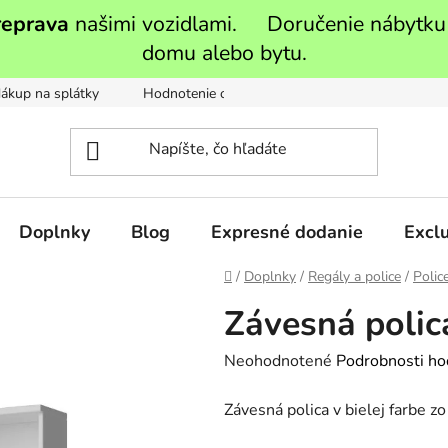
reprava
našimi vozidlami. Doručenie nábytku
domu alebo bytu.
ákup na splátky
Hodnotenie obchodu
Moja objednávka
Doplnky
Blog
Expresné dodanie
Exclu
Domov
/
Doplnky
/
Regály a police
/
Polic
Závesná polic
Priemerné
Neohodnotené
Podrobnosti ho
hodnotenie
Závesná polica v bielej farbe 
produktu
je