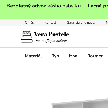
Prejsť
Bezplatný odvoz
vášho nábytku.
Lacná p
na
obsah
O nás
Kontakt
Garancia originality
N
Materiál
Typ
Izba
Rozmer