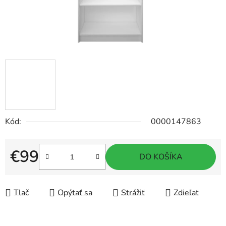
Kód:
0000147863
€99
DO KOŠÍKA
Jednotková cena:
Tlač
Opýtať sa
Strážiť
Zdieľať