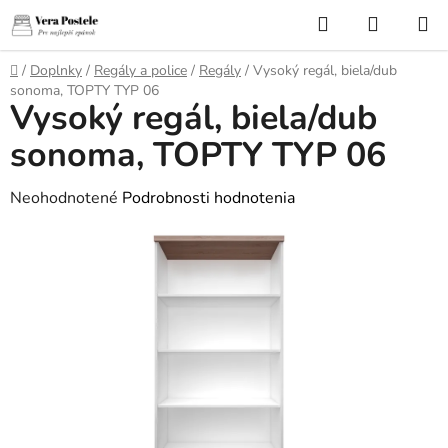
Prejsť
Hľadať
NÁKUP
na
KOŠÍK
obsah
Domov
/
Doplnky
/
Regály a police
/
Regály
/
Vysoký regál, biela/dub
sonoma, TOPTY TYP 06
Vysoký regál, biela/dub
sonoma, TOPTY TYP 06
Priemerné
Neohodnotené
Podrobnosti hodnotenia
hodnotenie
produktu
je
0,0
z
5
hviezdičiek.