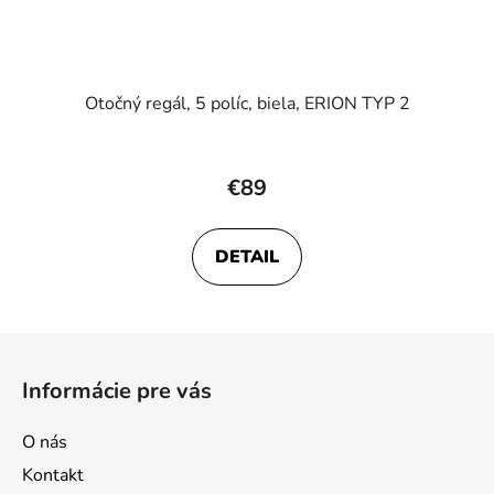
Otočný regál, 5 políc, biela, ERION TYP 2
€89
DETAIL
Z
á
Informácie pre vás
p
ä
O nás
t
Kontakt
i