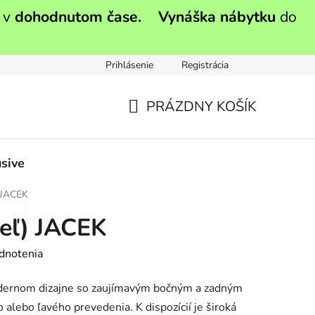
 v
dohodnutom čase.
Vynáška nábytku
do
Prihlásenie
Registrácia
PRÁZDNY KOŠÍK
NÁKUPNÝ
KOŠÍK
sive
 JACEK
eľ) JACEK
dnotenia
dernom dizajne so zaujímavým bočným a zadným
alebo ľavého prevedenia. K dispozícií je široká