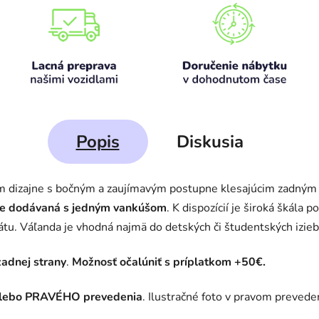
Popis
Diskusia
 dizajne s bočným a zaujímavým postupne klesajúcim zadným
a je dodávaná s jedným vankúšom
. K dispozícií je široká škála 
tu. Váľanda je vhodná najmä do detských či študentských izieb, 
zadnej strany
.
Možnosť očalúniť s príplatkom +50€.
lebo PRAVÉHO prevedenia
. Ilustračné foto v pravom prevede