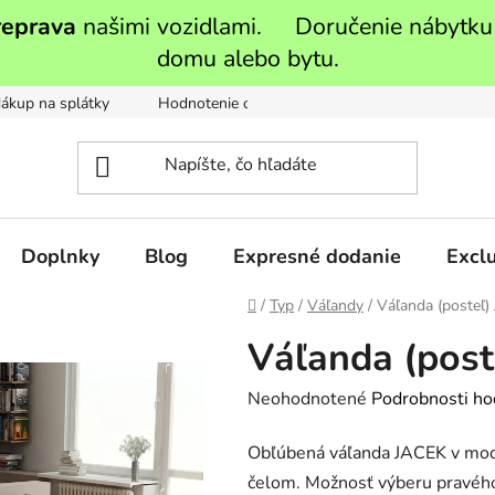
reprava
našimi vozidlami. Doručenie nábytku
domu alebo bytu.
ákup na splátky
Hodnotenie obchodu
Moja objednávka
Doplnky
Blog
Expresné dodanie
Exclu
Domov
/
Typ
/
Váľandy
/
Váľanda (posteľ)
Váľanda (post
Priemerné
Neohodnotené
Podrobnosti ho
hodnotenie
Obľúbená váľanda JACEK v mo
produktu
čelom. Možnosť výberu pravého 
je