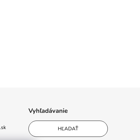
Vyhľadávanie
.sk
HĽADAŤ