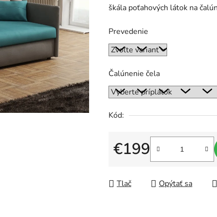
škála poťahových látok na čalú
0,0
z
Prevedenie
5
hviezdičiek.
Čalúnenie čela
Kód:
€199
Jednotková cena:
Tlač
Opýtať sa