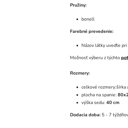
Pružiny:
bonell
Farebné prevedenie:
Názov látky uveďte pr
Možnosť výberu z týchto
po
Rozmery:
celkové rozmery:šírka /
plocha na spanie:
80x
výška sedu:
40 cm
Dodacia doba:
5 - 7 týždňov