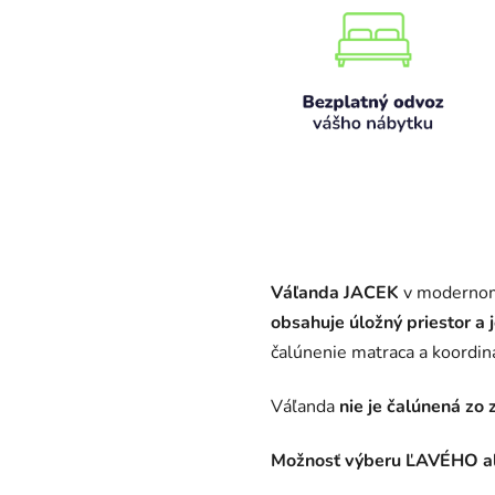
Váľanda JACEK
v modernom
obsahuje úložný priestor 
čalúnenie matraca a koordiná
Váľanda
nie je čalúnená zo 
Možnosť výberu ĽAVÉHO a