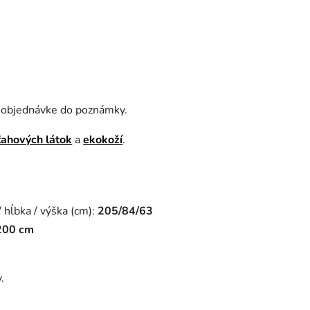
i objednávke do poznámky.
ťahových látok
a
ekokoží
.
 hĺbka / výška (cm):
205/84/63
200 cm
.