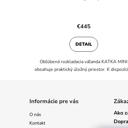
€445
DETAIL
Obľúbená rozkladacia váľanda KATKA MINI
obsahuje praktický úložný priestor. K dispozícií
Z
á
Informácie pre vás
Zákaz
p
ä
Ako z
O nás
t
Dopr
Kontakt
i