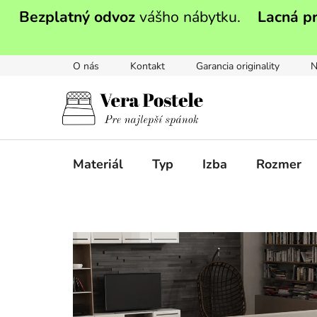
Prejsť
Bezplatný odvoz
vášho nábytku.
Lacná p
na
obsah
O nás
Kontakt
Garancia originality
N
Materiál
Typ
Izba
Rozmer