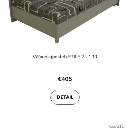
Váľanda (posteľ) ETILE 2 - 100
Priemerné
hodnotenie
€405
produktu
je
DETAIL
3,7
z
5
hviezdičiek.
Kód:
211