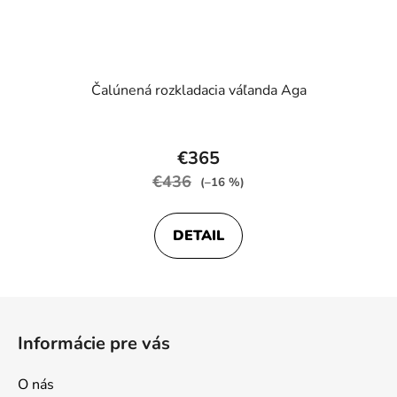
Čalúnená rozkladacia váľanda Aga
Priemerné
hodnotenie
€365
produktu
€436
(–16 %)
je
3,8
DETAIL
z
5
hviezdičiek.
Z
á
Informácie pre vás
p
ä
O nás