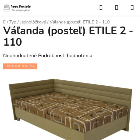
Prejsť
Hľadať
NÁKUP
na
KOŠÍK
obsah
Domov
/
Typ
/
Jednolôžkové
/
Váľanda (posteľ) ETILE 2 - 110
Váľanda (posteľ) ETILE 2 -
110
Priemerné
Neohodnotené
Podrobnosti hodnotenia
hodnotenie
DOPRAVA ZDARMA
produktu
je
0,0
z
5
hviezdičiek.