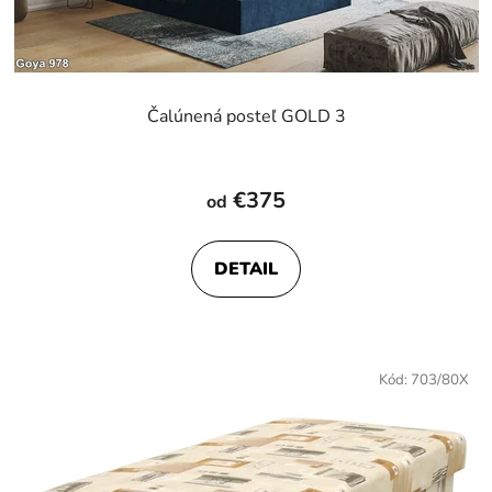
Čalúnená posteľ GOLD 3
€375
od
DETAIL
Kód:
703/80X