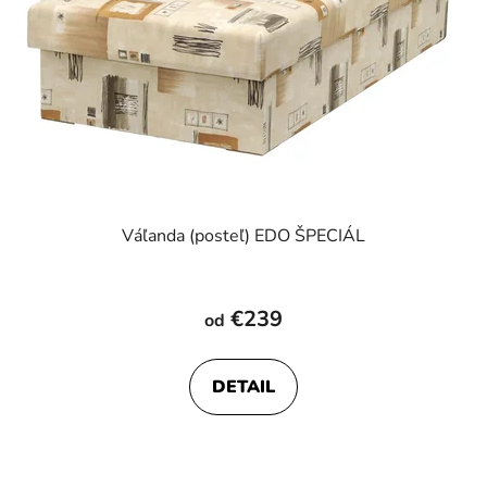
Váľanda (posteľ) EDO ŠPECIÁL
Priemerné
hodnotenie
€239
od
produktu
je
DETAIL
4,6
z
5
hviezdičiek.