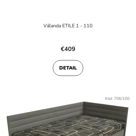
Váľanda ETILE 1 - 110
Priemerné
hodnotenie
€409
produktu
je
DETAIL
5,0
z
5
hviezdičiek.
Kód:
706/100