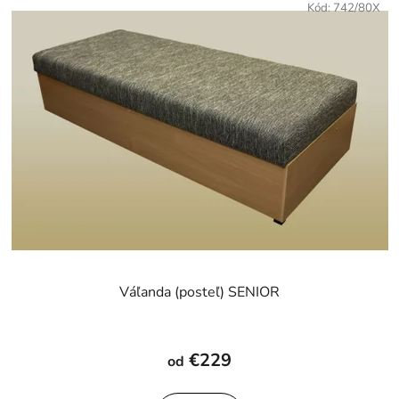
Kód:
742/80X
Váľanda (posteľ) SENIOR
Priemerné
hodnotenie
€229
od
produktu