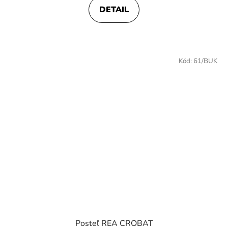
je
DETAIL
4,4
z
5
hviezdičiek.
Kód:
61/BUK
Posteľ REA CROBAT