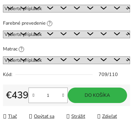
Farebné prevedenie
?
Matrac
?
Kód:
709/110
€439
DO KOŠÍKA
Jednotková cena:
Tlač
Opýtať sa
Strážiť
Zdieľať