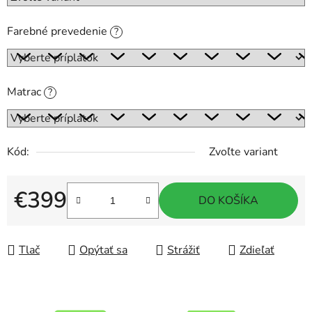
Farebné prevedenie
?
Matrac
?
Kód:
Zvoľte variant
€399
DO KOŠÍKA
Jednotková cena:
Tlač
Opýtať sa
Strážiť
Zdieľať