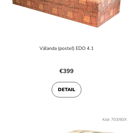
Váľanda (posteľ) EDO 4.1
€399
DETAIL
Kód:
703/80X