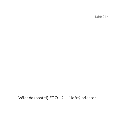
z
5
hviezdičiek.
Kód:
214
Váľanda (posteľ) EDO 12 + úložný priestor
Priemerné