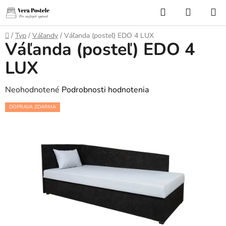
Prejsť
Hľadať
NÁKUP
na
KOŠÍK
obsah
Domov
/
Typ
/
Váľandy
/
Váľanda (posteľ) EDO 4 LUX
Váľanda (posteľ) EDO 4
LUX
Priemerné
Neohodnotené
Podrobnosti hodnotenia
hodnotenie
DOPRAVA ZDARMA
produktu
je
0,0
z
5
hviezdičiek.