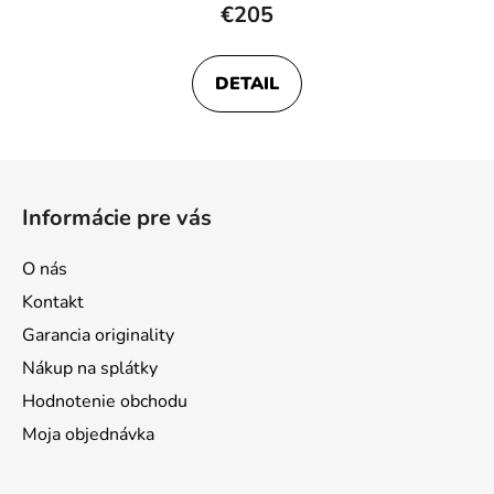
hodnotenie
€205
produktu
je
DETAIL
4,2
z
5
Z
hviezdičiek.
á
Informácie pre vás
p
ä
O nás
t
Kontakt
i
Garancia originality
e
Nákup na splátky
Hodnotenie obchodu
Moja objednávka