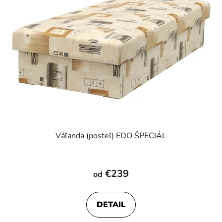
Váľanda (posteľ) EDO ŠPECIÁL
Priemerné
hodnotenie
€239
od
produktu
je
DETAIL
4,6