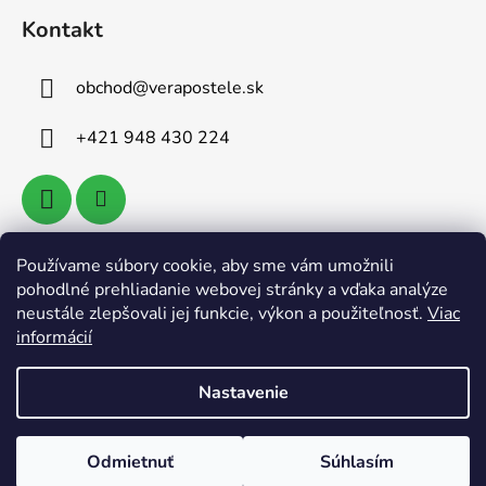
Kontakt
obchod
@
verapostele.sk
+421 948 430 224
Používame súbory cookie, aby sme vám umožnili
Vyhľadávanie
pohodlné prehliadanie webovej stránky a vďaka analýze
neustále zlepšovali jej funkcie, výkon a použiteľnosť.
Viac
informácií
HĽADAŤ
Nastavenie
Vytvoril Shoptet
Odmietnuť
Súhlasím
Copyright 2026
Verapostele.sk
. Všetky práva