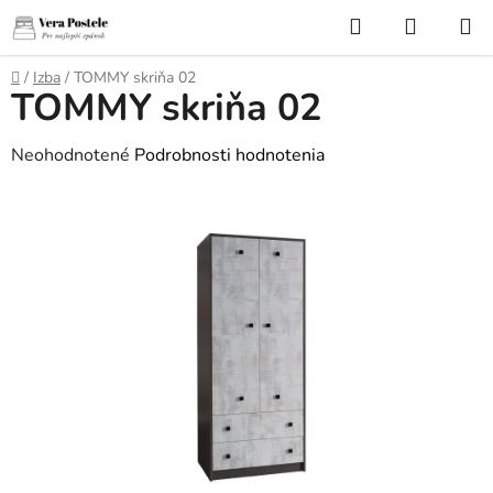
Prejsť
Hľadať
NÁKUP
na
KOŠÍK
obsah
Domov
/
Izba
/
TOMMY skriňa 02
TOMMY skriňa 02
Priemerné
Neohodnotené
Podrobnosti hodnotenia
hodnotenie
produktu
je
0,0
z
5
hviezdičiek.