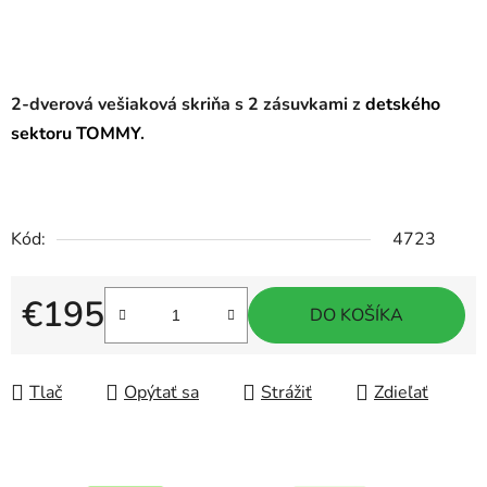
2-dverová vešiaková skriňa s 2 zásuvkami
z
detského
sektoru TOMMY
.
Kód:
4723
€195
DO KOŠÍKA
Jednotková cena:
Tlač
Opýtať sa
Strážiť
Zdieľať