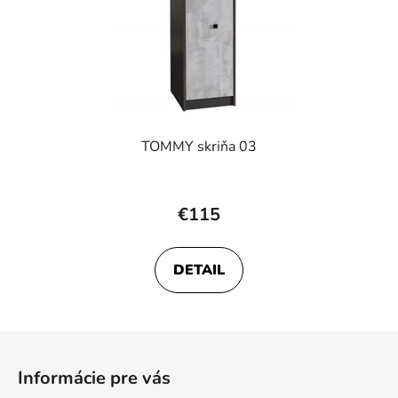
TOMMY skriňa 03
€115
DETAIL
Z
á
Informácie pre vás
p