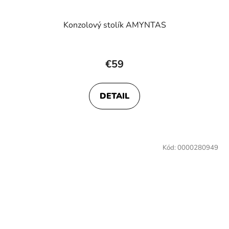
Konzolový stolík AMYNTAS
€59
DETAIL
Kód:
0000280949