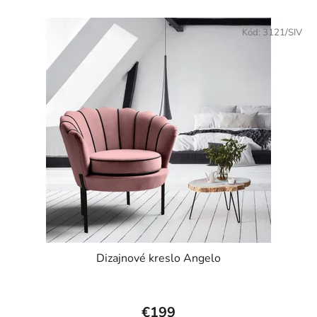
hviezdičiek.
Kód:
3121/SIV
Dizajnové kreslo Angelo
€199