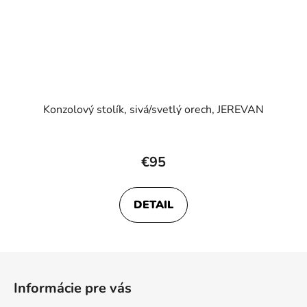
Konzolový stolík, sivá/svetlý orech, JEREVAN
€95
DETAIL
Z
á
Informácie pre vás
p