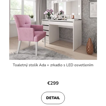
Toaletný stolík Ada + zrkadlo s LED osvetlením
Priemerné
hodnotenie
€299
produktu
je
DETAIL
4,6