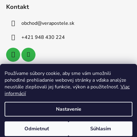
Kontakt
obchod
@
verapostele.sk
+421 948 430 224
Používame súbory cookie, aby sme vám umožnili
Vyhľadávanie
pohodlné prehliadanie webovej stránky a vďaka analýze
neustále zlepšovali jej funkcie, výkon a použiteľnosť.
Viac
informácií
HĽADAŤ
Nastavenie
Vytvoril Shoptet
Odmietnuť
Súhlasím
Copyright 2026
Verapostele.sk
. Všetky práva
vyhradené.