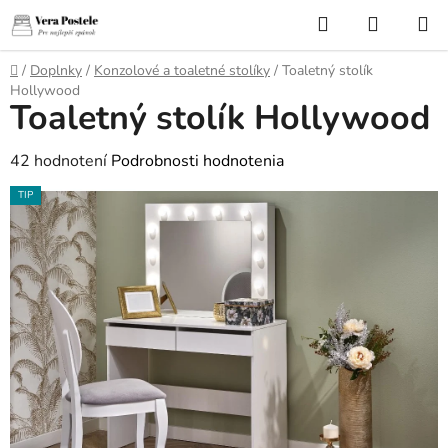
Prejsť
Hľadať
NÁKUP
na
KOŠÍK
obsah
Domov
/
Doplnky
/
Konzolové a toaletné stolíky
/
Toaletný stolík
Hollywood
Toaletný stolík Hollywood
Priemerné
42 hodnotení
Podrobnosti hodnotenia
hodnotenie
TIP
produktu
je
4,2
z
5
hviezdičiek.