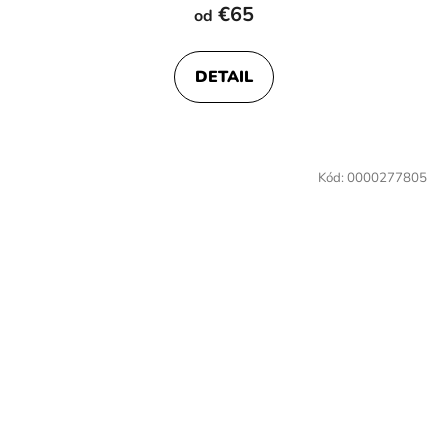
€65
od
DETAIL
Kód:
0000277805