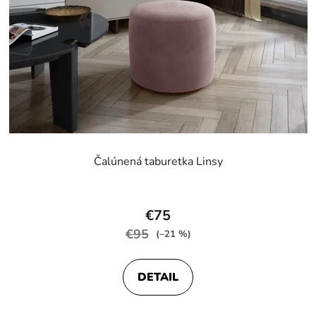
Čalúnená taburetka Linsy
Priemerné
hodnotenie
€75
produktu
€95
(–21 %)
je
5,0
DETAIL
z
5