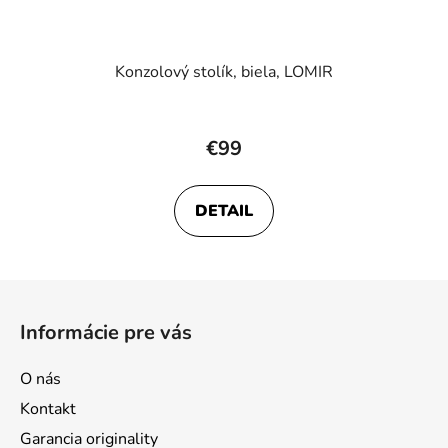
Konzolový stolík, biela, LOMIR
€99
DETAIL
Z
á
Informácie pre vás
p
ä
O nás
t
Kontakt
i
Garancia originality
e