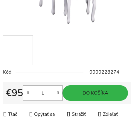
Kód:
0000228274
€95
DO KOŠÍKA
Jednotková cena:
Tlač
Opýtať sa
Strážiť
Zdieľať