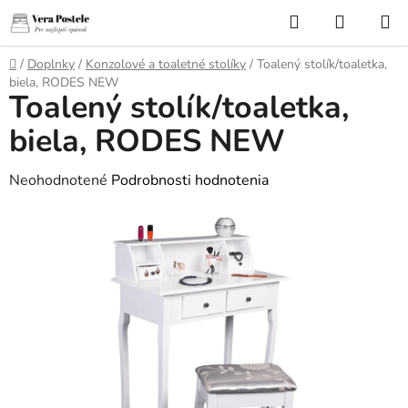
Prejsť
Hľadať
NÁKUP
na
KOŠÍK
obsah
Domov
/
Doplnky
/
Konzolové a toaletné stolíky
/
Toalený stolík/toaletka,
biela, RODES NEW
Toalený stolík/toaletka,
biela, RODES NEW
Priemerné
Neohodnotené
Podrobnosti hodnotenia
hodnotenie
produktu
je
0,0
z
5
hviezdičiek.