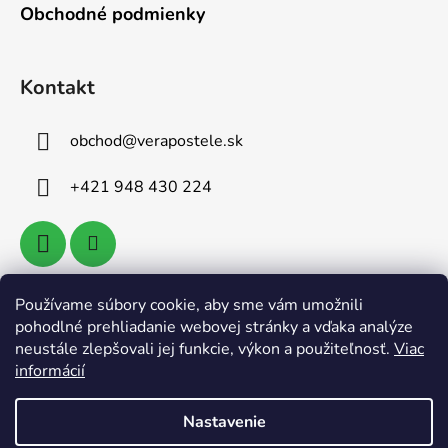
Obchodné podmienky
Kontakt
obchod
@
verapostele.sk
+421 948 430 224
Používame súbory cookie, aby sme vám umožnili
Vyhľadávanie
pohodlné prehliadanie webovej stránky a vďaka analýze
neustále zlepšovali jej funkcie, výkon a použiteľnosť.
Viac
informácií
HĽADAŤ
Nastavenie