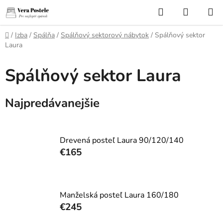
Prejsť
Hľadať
NÁKUP
na
KOŠÍK
obsah
Domov
/
Izba
/
Spálňa
/
Spálňový sektorový nábytok
/
Spálňový sektor
Laura
Spálňový sektor Laura
Najpredávanejšie
Drevená posteľ Laura 90/120/140
€165
Manželská posteľ Laura 160/180
€245