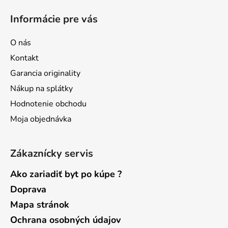
s
á
Informácie pre vás
u
p
ä
O nás
t
Kontakt
i
Garancia originality
e
Nákup na splátky
Hodnotenie obchodu
Moja objednávka
Zákaznícky servis
Ako zariadiť byt po kúpe ?
Doprava
Mapa stránok
Ochrana osobných údajov