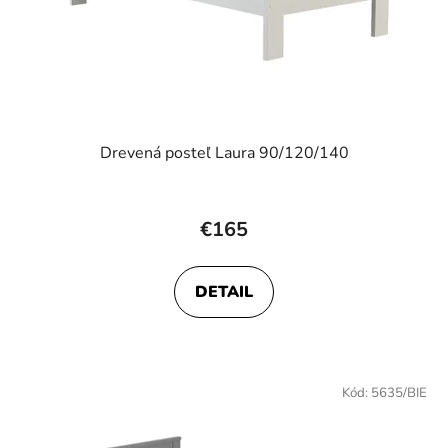
d
u
k
t
o
v
Drevená posteľ Laura 90/120/140
€165
DETAIL
Kód:
5635/BIE