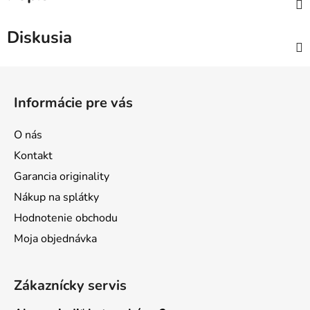
Diskusia
Z
á
Informácie pre vás
p
ä
O nás
t
Kontakt
i
Garancia originality
e
Nákup na splátky
Hodnotenie obchodu
Moja objednávka
Zákaznícky servis