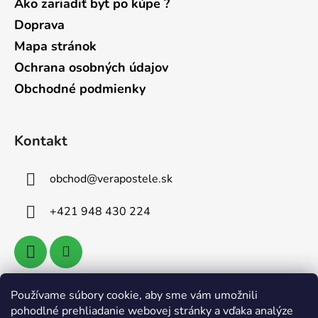
Ako zariadiť byt po kúpe ?
Doprava
Mapa stránok
Ochrana osobných údajov
Obchodné podmienky
Kontakt
obchod
@
verapostele.sk
+421 948 430 224
Používame súbory cookie, aby sme vám umožnili
Vyhľadávanie
pohodlné prehliadanie webovej stránky a vďaka analýze