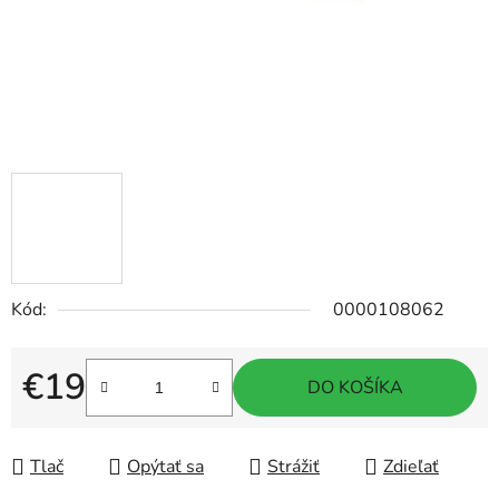
Kód:
0000108062
€19
DO KOŠÍKA
Jednotková cena:
Tlač
Opýtať sa
Strážiť
Zdieľať