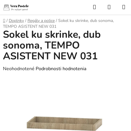
Prejsť
Hľadať
NÁKUP
na
KOŠÍK
obsah
Domov
/
Doplnky
/
Regály a police
/
Sokel ku skrinke, dub sonoma,
TEMPO ASISTENT NEW 031
Sokel ku skrinke, dub
sonoma, TEMPO
ASISTENT NEW 031
Priemerné
Neohodnotené
Podrobnosti hodnotenia
hodnotenie
produktu
je
0,0
z
5
hviezdičiek.