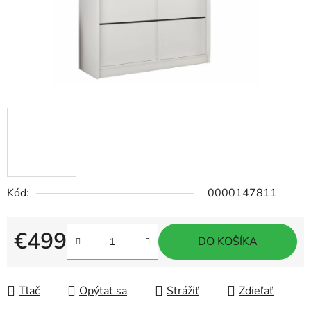
Kód:
0000147811
€499
DO KOŠÍKA
Jednotková cena:
Tlač
Opýtať sa
Strážiť
Zdieľať