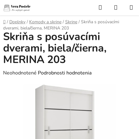
Prejsť
Hľadať
NÁKUP
na
KOŠÍK
obsah
Domov
/
Doplnky
/
Komody a skrine
/
Skrine
/
Skriňa s posúvacími
dverami, biela/čierna, MERINA 203
Skriňa s posúvacími
dverami, biela/čierna,
MERINA 203
Priemerné
Neohodnotené
Podrobnosti hodnotenia
hodnotenie
produktu
je
0,0
z
5
hviezdičiek.