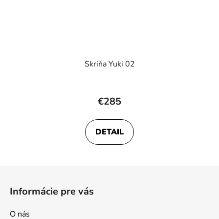
Skriňa Yuki 02
€285
DETAIL
Z
á
Informácie pre vás
p
ä
O nás