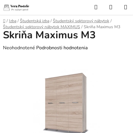
Prejsť
Hľadať
NÁKUP
na
KOŠÍK
obsah
Domov
/
Izba
/
Študentská izba
/
Študentský sektorový nábytok
/
Študentský sektorový nábytok MAXIMUS
/
Skriňa Maximus M3
Skriňa Maximus M3
Priemerné
Neohodnotené
Podrobnosti hodnotenia
hodnotenie
produktu
je
0,0
z
5
hviezdičiek.