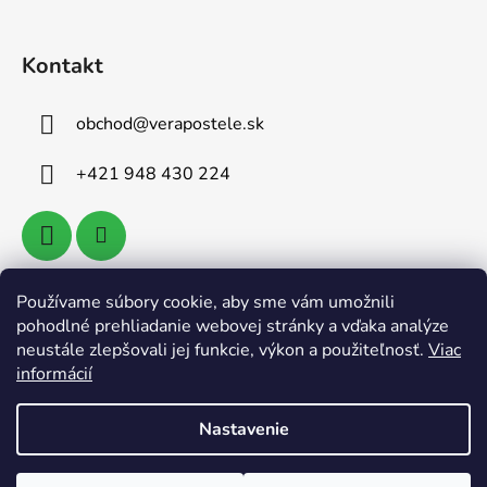
Kontakt
obchod
@
verapostele.sk
+421 948 430 224
Používame súbory cookie, aby sme vám umožnili
Vyhľadávanie
pohodlné prehliadanie webovej stránky a vďaka analýze
neustále zlepšovali jej funkcie, výkon a použiteľnosť.
Viac
informácií
HĽADAŤ
Nastavenie
Vytvoril Shoptet