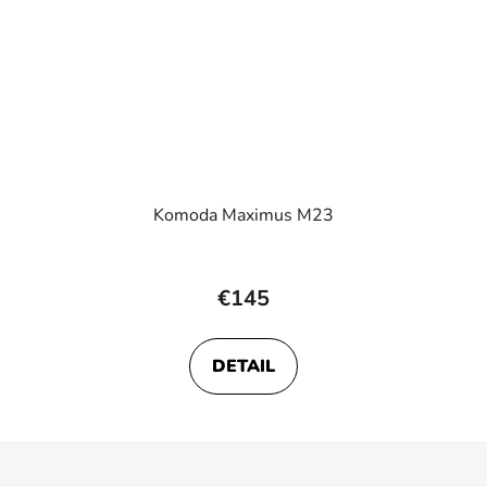
Komoda Maximus M23
€145
DETAIL
Z
á