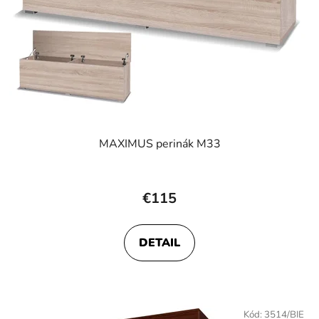
MAXIMUS perinák M33
Priemerné
hodnotenie
€115
produktu
je
DETAIL
3,8
z
5
hviezdičiek.
Kód:
3514/BIE