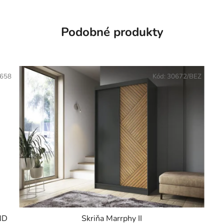
Podobné produkty
658
Kód:
30672/BEZ
ND
Skriňa Marrphy II