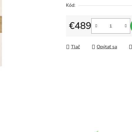
Kód:
produktu
je
0,0
€489
z
Jednotková cena:
5
hviezdičiek.
Tlač
Opýtať sa