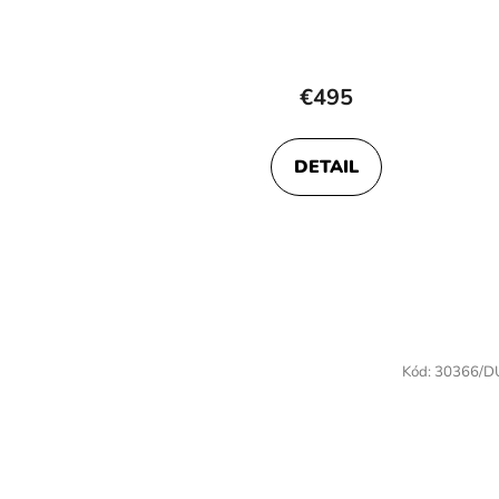
€495
DETAIL
Kód:
30366/D