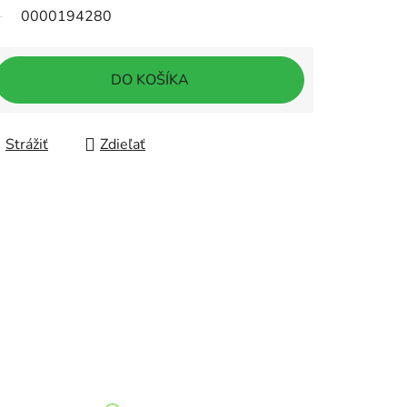
0000194280
DO KOŠÍKA
Strážiť
Zdieľať