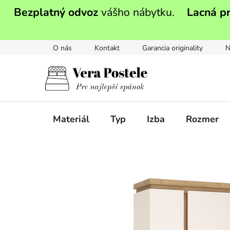
Prejsť
Bezplatný odvoz
vášho nábytku.
Lacná p
na
obsah
O nás
Kontakt
Garancia originality
N
Materiál
Typ
Izba
Rozmer