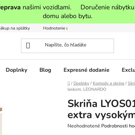
reprava
našimi vozidlami. Doručenie nábytku
domu alebo bytu.
ákup na splátky
Hodnotenie obchodu
Moja objednávka
Doplnky
Blog
Expresné dodanie
Exclu
Domov
/
Doplnky
/
Komody a skrine
/
Skr
leskom, LEONARDO
Skriňa LYOS01,
extra vysok
Priemerné
Neohodnotené
Podrobnosti ho
hodnotenie