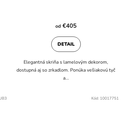
€405
od
DETAIL
Elegantná skriňa s lamelovým dekorom,
dostupná aj so zrkadlom. Ponúka vešiakovú tyč
a...
UB3
Kód:
10017751