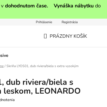
 v
dohodnutom čase.
Vynáška nábytku
do
Prihlásenie
Registrácia
PRÁZDNY KOŠÍK
NÁKUPNÝ
KOŠÍK
sive
ine
/
Skriňa LYOS01, dub riviera/biela s extra vysokým
 dub riviera/biela s
ým leskom, LEONARDO
dnotenia