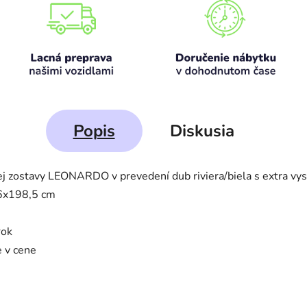
Popis
Diskusia
ej zostavy LEONARDO v prevedení dub riviera/biela s extra v
6x198,5 cm
rok
e v cene