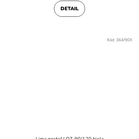
DETAIL
Kód:
364/90X
Lima posteľ LOZ-90/120 biela