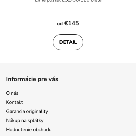
€145
od
DETAIL
Z
á
Informácie pre vás
p
ä
O nás
t
Kontakt
i
Garancia originality
e
Nákup na splátky
Hodnotenie obchodu