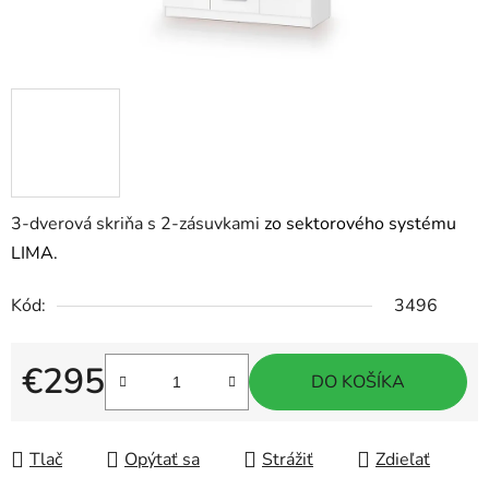
3-dverová skriňa s 2-zásuvkami
zo sektorového systému
LIMA.
Kód:
3496
€295
DO KOŠÍKA
Jednotková cena:
Tlač
Opýtať sa
Strážiť
Zdieľať