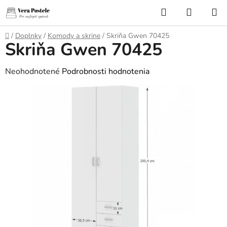
Prejsť
Hľadať
NÁKUP
na
KOŠÍK
obsah
Domov
/
Doplnky
/
Komody a skrine
/
Skriňa Gwen 70425
Skriňa Gwen 70425
Priemerné
Neohodnotené
Podrobnosti hodnotenia
hodnotenie
produktu
je
0,0
z
5
hviezdičiek.