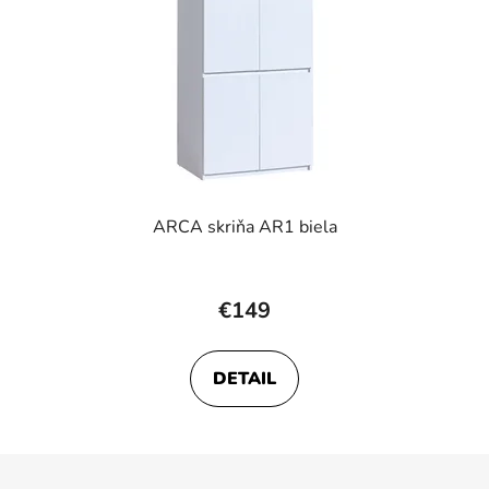
ARCA skriňa AR1 biela
Priemerné
hodnotenie
€149
produktu
je
DETAIL
3,0
z
5
Z
hviezdičiek.