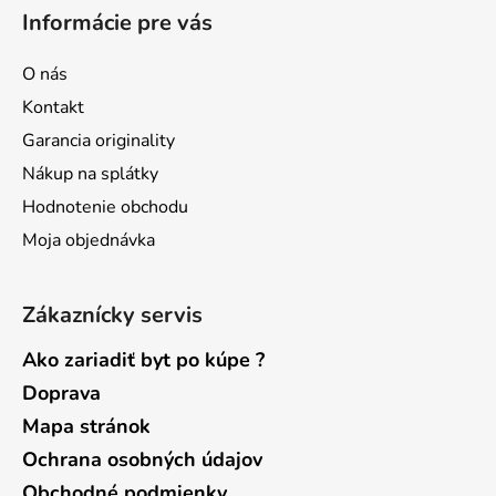
á
Informácie pre vás
p
ä
O nás
t
Kontakt
i
Garancia originality
e
Nákup na splátky
Hodnotenie obchodu
Moja objednávka
Zákaznícky servis
Ako zariadiť byt po kúpe ?
Doprava
Mapa stránok
Ochrana osobných údajov
Obchodné podmienky