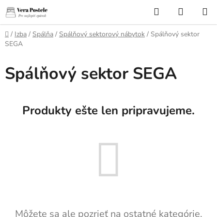
Prejsť
Hľadať
NÁKUP
na
KOŠÍK
obsah
Domov
/
Izba
/
Spálňa
/
Spálňový sektorový nábytok
/
Spálňový sektor
SEGA
Spálňový sektor SEGA
Produkty ešte len pripravujeme.
Môžete sa ale pozrieť na ostatné kategórie.