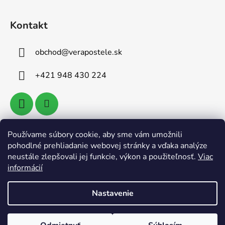
Kontakt
obchod
@
verapostele.sk
+421 948 430 224
Používame súbory cookie, aby sme vám umožnili
Vyhľadávanie
pohodlné prehliadanie webovej stránky a vďaka analýze
neustále zlepšovali jej funkcie, výkon a použiteľnosť.
Viac
informácií
HĽADAŤ
Nastavenie
Vytvoril Shoptet