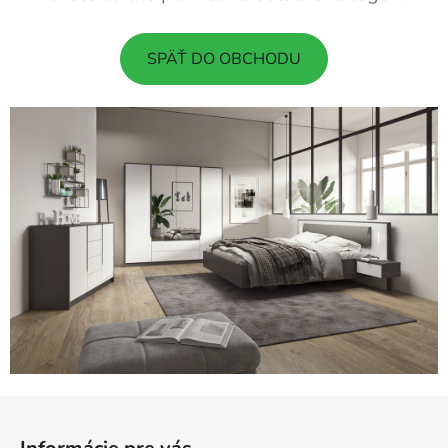
SPÄŤ DO OBCHODU
Z
á