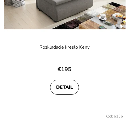
Rozkladacie kreslo Keny
Priemerné
hodnotenie
€195
produktu
je
DETAIL
4,0
z
5
hviezdičiek.
Kód:
6136