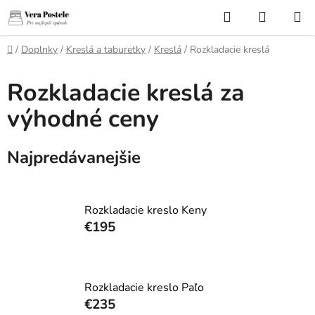
Prejsť
Hľadať
NÁKUP
na
KOŠÍK
obsah
Domov
/
Doplnky
/
Kreslá a taburetky
/
Kreslá
/
Rozkladacie kreslá
Rozkladacie kreslá za
výhodné ceny
Najpredávanejšie
Rozkladacie kreslo Keny
€195
Rozkladacie kreslo Paľo
€235