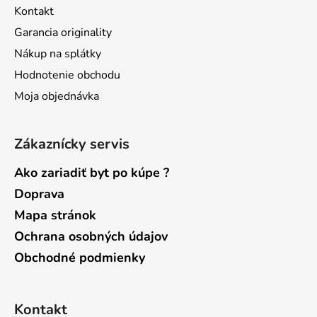
t
i
Kontakt
e
i
p
Garancia originality
e
r
Nákup na splátky
v
Hodnotenie obchodu
k
y
Moja objednávka
v
ý
p
Zákaznícky servis
i
Ako zariadiť byt po kúpe ?
s
u
Doprava
Mapa stránok
Ochrana osobných údajov
Obchodné podmienky
Kontakt