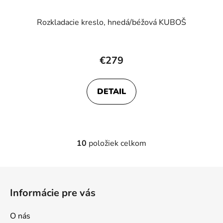
Rozkladacie kreslo, hnedá/béžová KUBOŠ
€279
DETAIL
10
položiek celkom
O
v
l
Z
á
á
d
Informácie pre vás
p
a
ä
c
O nás