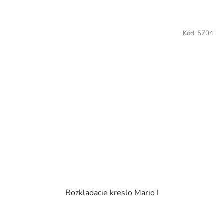
z
5
hviezdičiek.
Kód:
5704
Rozkladacie kreslo Mario I