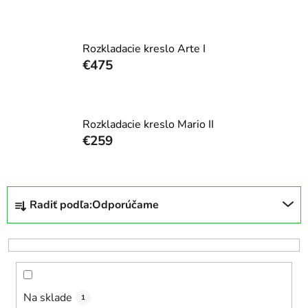
Rozkladacie kreslo Arte I
€475
Rozkladacie kreslo Mario II
€259
R
Radiť podľa:
Odporúčame
a
d
e
n
i
Na sklade
e
1