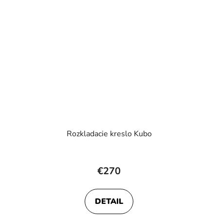
Rozkladacie kreslo Kubo
Priemerné
hodnotenie
€270
produktu
je
DETAIL
4,5